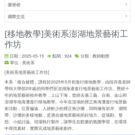
榮譽榜
國際交流
[移地教學]美術系澎湖地景藝術工
作坊
日期 : 2025-05-15
點閱 : 924
分類 : 教師動態
單位 : 美術系
[美術系地景藝術工作坊]
本系「複合媒體」課程於2025年5月初進行移地教學，由段存真老師
帶領大學部2年級的同學們至澎湖海邊進行地景藝術工作坊。歷經十
年的地景藝術校外教學，上山下海，曾經去過三義、台南、金山和
澎湖等地海灘進行移地教學。今年在澎湖的裡正角海灘進行地景藝
術活動，位置偏遠、人跡鮮少的裡正角沙攤，同時擁有岩岸、潮間
帶、沙灘的多樣地貌，是適合做地景藝術的好地方。從場勘、發
想、小組討論、現場執行製作，讓學生在歡樂的氛圍學習，在環境
中尋找素材，實際完成地景藝術創作。