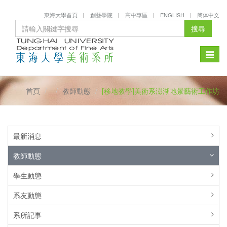
東海大學首頁
創藝學院
高中專區
ENGLISH
簡体中文
搜尋
Toggle
naviga
首頁
教師動態
[移地教學]美術系澎湖地景藝術工作坊
最新消息
教師動態
學生動態
系友動態
系所記事