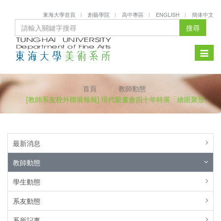
東海大學首頁
創藝學院
高中專區
ENGLISH
簡体中文
搜尋
Toggle
naviga
首頁
教師動態
[教師系友校外聯展報報] 現代眼畫會四十年特展「繪眼聚形」
最新消息
教師動態
學生動態
系友動態
系所記事