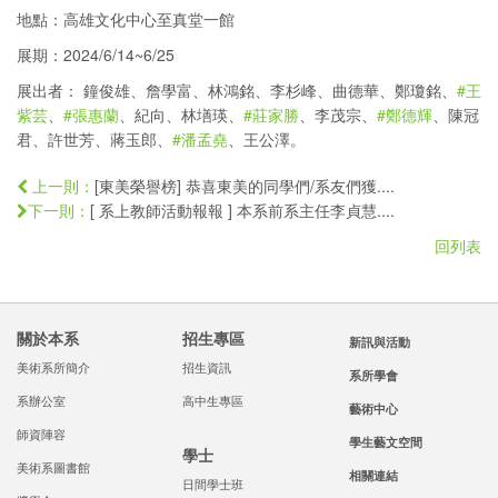
地點：高雄文化中心至真堂一館
展期：2024/6/14~6/25
展出者： 鐘俊雄、詹學富、林鴻銘、李杉峰、曲德華、鄭瓊銘、
#王
紫芸
、
#張惠蘭
、紀向、林墡瑛、
#莊家勝
、李茂宗、
#鄭德輝
、陳冠
君、許世芳、蔣玉郎、
#潘孟堯
、王公澤。
[東美榮譽榜] 恭喜東美的同學們/系友們獲....
上一則：
[ 系上教師活動報報 ] 本系前系主任李貞慧....
下一則：
回列表
關於本系
招生專區
新訊與活動
美術系所簡介
招生資訊
系所學會
系辦公室
高中生專區
藝術中心
師資陣容
學生藝文空間
學士
美術系圖書館
相關連結
日間學士班