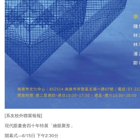
[系友校外聯展報報]
現代眼畫會四十年特展「繪眼聚形」
開幕式—6/15日 下午2:30分