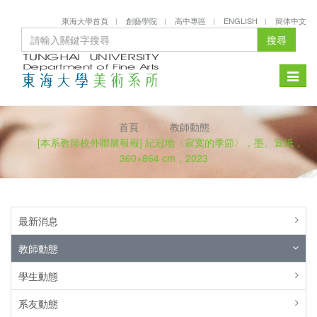
東海大學首頁
創藝學院
高中專區
ENGLISH
簡体中文
搜尋
Toggle
naviga
首頁
教師動態
[本系教師校外聯展報報] 紀冠地〈寂寞的季節〉，墨、宣紙，
360×864 cm，2023
最新消息
教師動態
學生動態
系友動態