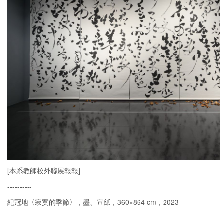
[本系教師校外聯展報報]
----------
紀冠地〈寂寞的季節〉，墨、宣紙，360×864 cm，2023
----------