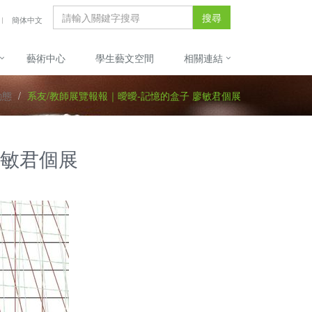
搜尋
簡体中文
藝術中心
學生藝文空間
相關連結
動態
系友/教師展覽報報｜曖曖-記憶的盒子 廖敏君個展
廖敏君個展