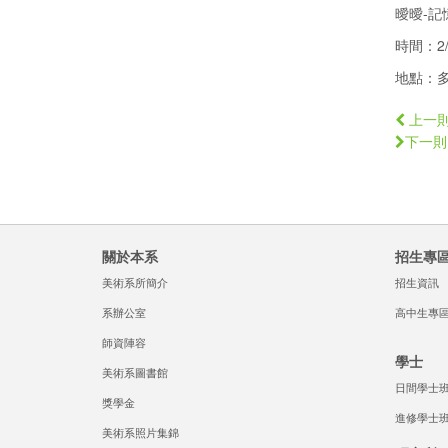
曖曖-
時間：2/
地點：多
上一
下一則
關於本系
招生專
美術系所簡介
招生資訊
系辦公室
高中生專
師資陣容
學士
美術系圖書館
日間學士
獎學金
進修學士
美術系照片集錦