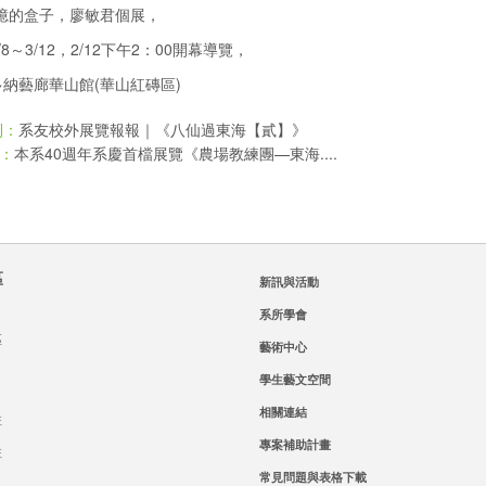
記憶的盒子，廖敏君個展，
8～3/12，2/12下午2：00開幕導覽，
納藝廊華山館(華山紅磚區)
系友校外展覽報報｜《八仙過東海【貳】》
則：
本系40週年系慶首檔展覽《農場教練團—東海....
：
區
新訊與活動
系所學會
區
藝術中心
學生藝文空間
相關連結
班
專案補助計畫
班
常見問題與表格下載