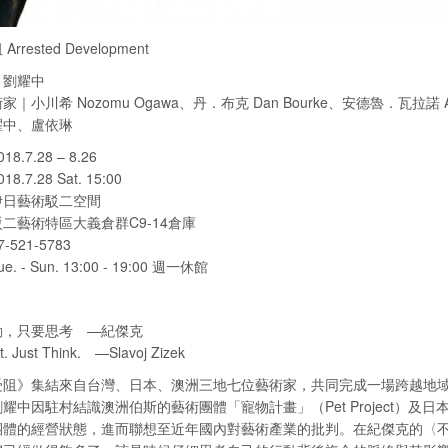
rrested Development
｜劉耀中
｜小川希 Nozomu Ogawa、丹．布克 Dan Bourke、安德魯．瓦拉諾 An
耀中、盧依琳
8.7.28 – 8.26
.7.28 Sat. 15:00
伊日藝術駁二空間
二藝術特區大義倉群C9-14倉庫
521-5783
. - Sun. 13:00 - 19:00 週一休館
動，只要思考 —紀傑克
t. Just Think. —Slavoj Zizek
受阻》集結來自台灣、日本、澳洲三地七位藝術家，共同完成一場跨越地
耀中因駐村結識澳洲伯斯的藝術團體「寵物計畫」（Pet Project）及日本東京
團體的經營狀態，進而聯想至近年國內對藝術產業的批判。在紀傑克的〈