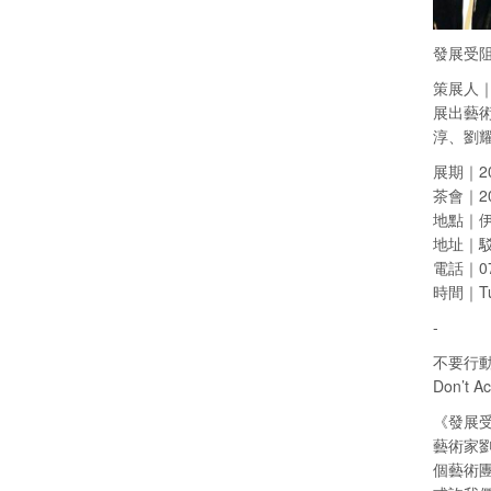
發展受阻 A
策展人
展出藝術家
淳、劉
展期｜201
茶會｜2018
地點｜
地址｜駁
電話｜07-
時間｜Tue
-
不要行
Don’t Ac
《發展
藝術家劉
個藝術