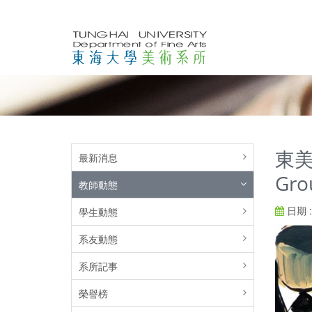
東美
最新消息
Gro
教師動態
日期 : 
學生動態
系友動態
系所記事
榮譽榜