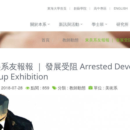
東海大學首頁
創藝學院
高中專區
ENGLISH
關於本系
新訊與活動
學士班
研究所
首頁
教師動態
東美系友報報 ｜ 發展受阻 Arr
系友報報 ｜ 發展受阻 Arrested De
up Exhibition
2018-07-28
點閱 : 859
分類 : 教師動態
單位 : 美術系