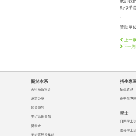
或許我
動似乎
-
贊助單
上一
下一則
關於本系
招生專
美術系所簡介
招生資訊
系辦公室
高中生專
師資陣容
學士
美術系圖書館
日間學士
獎學金
進修學士
美術系照片集錦