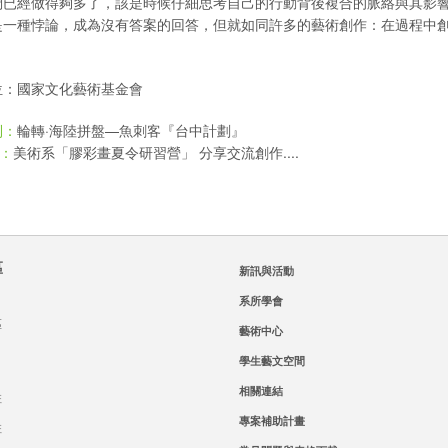
們已經做得夠多了，該是時候仔細思考自己的行動背後複合的脈絡與其影
是一種悖論，成為沒有答案的回答，但就如同許多的藝術創作：在過程中
位：國家文化藝術基金會
輪轉·海陸拼盤—魚刺客『台中計劃』
則：
美術系「膠彩畫夏令研習營」 分享交流創作....
：
區
新訊與活動
系所學會
區
藝術中心
學生藝文空間
相關連結
班
專案補助計畫
班