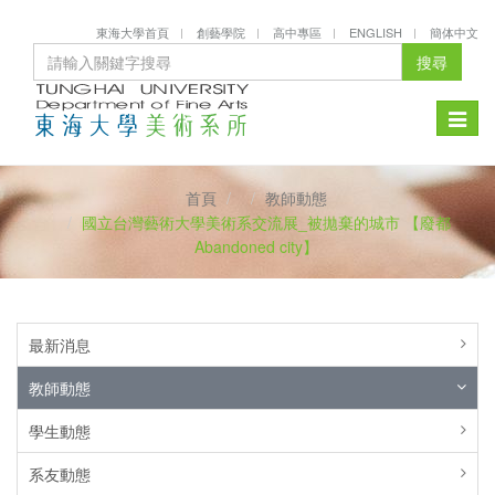
東海大學首頁
創藝學院
高中專區
ENGLISH
簡体中文
搜尋
Toggle
naviga
首頁
教師動態
國立台灣藝術大學美術系交流展_被拋棄的城市 【廢都
Abandoned city】
最新消息
教師動態
學生動態
系友動態