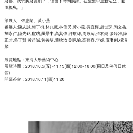
廢都。我們將廢墟剷平，僅留下時間痕跡。在荒蕪中重新站立，迎
風搖曳。」
策展人：張惠蘭、黃小燕
參展人:陳志誠,梅丁衍,林兆藏,林偉民,黃小燕,吳宜樺,趙世琛,陶文岳,
劉永仁,陸先銘,盧昉,羅景中,高其偉,許敏雄,周政緯,張君懿,張婷雅,陳
正才,吳丁賢,黃得誠,黃善培,葉映汝,劉佩瑜,高葆容,李妮,廖琳俐,楊淯
麟
展覽地點：東海大學藝術中心
展覽時間：2018.10.5(五)~11.15(四)12:00~18:00(周日及例假日休
館)
開幕茶會：2018.10.11(四)11:20