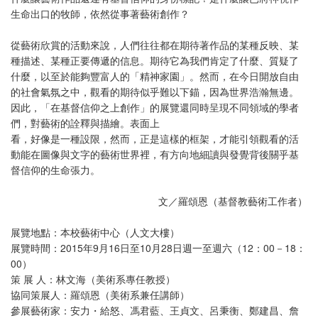
生命出口的牧師，依然從事著藝術創作？
從藝術欣賞的活動來說，人們往往都在期待著作品的某種反映、某
種描述、某種正要傳遞的信息。期待它為我們肯定了什麼、質疑了
什麼，以至於能夠豐富人的「精神家園」。然而，在今日開放自由
的社會氣氛之中，觀看的期待似乎難以下錨，因為世界浩瀚無邊。
因此，「在基督信仰之上創作」的展覽還同時呈現不同領域的學者
們，對藝術的詮釋與描繪。表面上
看，好像是一種設限，然而，正是這樣的框架，才能引領觀看的活
動能在圖像與文字的藝術世界裡，有方向地細讀與發覺背後關乎基
督信仰的生命張力。
文／羅頌恩（基督教藝術工作者）
展覽地點：本校藝術中心（人文大樓）
展覽時間：2015年9月16日至10月28日週一至週六（12：00－18：
00）
策 展 人：林文海（美術系專任教授）
協同策展人：羅頌恩（美術系兼任講師）
參展藝術家：安力・給怒、馮君藍、王貞文、呂秉衡、鄭建昌、詹