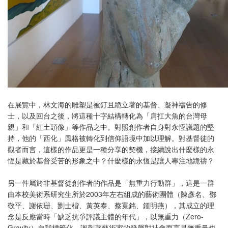
在展覽中，林文海的雕塑是被釘且跪立著的基督、凝神禱告的修
士，以及回台之後，將這種十字結構轉化為「肩扛大魚的台灣母
親」和「紅土頭像」等作品之中。對照創作者自身對永恆議題的堅
持，他的「西化」風格被轉化到信仰語境中加以理解。對基督徒的
觀者而言，這樣的作品更是一種分享的契機，接續說出什麼樣的永
恆是藏於基督受苦的形象之中？什麼樣的永恆是讓人專注地跪禱？
另一件屬於非基督徒創作者的作品是「無重力行動群」，這是一群
由本校美術系研究生所於2003年左右組成的藝術團體（陳彥名、鄧
敬平、謝依珊、劉士楷、黃英泰、蔡寬銘、鍾明燕），其成立的理
念是反應當時「缺乏抗爭評議主體的年代」，以無重力（Zero-
Gravity）自我標籤化，諷刺著藝術家的發聲對社會而言是無重量也