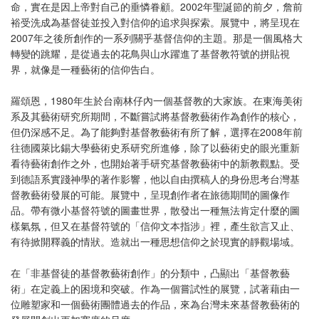
命，實在是因上帝對自己的垂憐眷顧。2002年聖誕節的前夕，詹前
裕受洗成為基督徒並投入對信仰的追求與探索。展覽中，將呈現在
2007年之後所創作的一系列關乎基督信仰的主題。那是一個風格大
轉變的跳耀，是從過去的花鳥與山水躍進了基督教符號的拼貼視
界，就像是一種藝術的信仰告白。
羅頌恩，1980年生於台南林仔內一個基督教的大家族。在東海美術
系及其藝術研究所期間，不斷嘗試將基督教藝術作為創作的核心，
但仍深感不足。為了能夠對基督教藝術有所了解，選擇在2008年前
往德國萊比錫大學藝術史系研究所進修，除了以藝術史的眼光重新
看待藝術創作之外，也開始著手研究基督教藝術中的新教觀點。受
到德語系實踐神學的著作影響，他以自由撰稿人的身份思考台灣基
督教藝術發展的可能。展覽中，呈現創作者在旅德期間的圖像作
品。帶有微小基督符號的圖畫世界，散發出一種無法肯定什麼的圖
樣氣氛，但又在基督符號的「信仰文本指涉」裡，產生欲言又止、
有待掀開釋義的情狀。造就出一種思想信仰之於現實的靜觀場域。
在「非基督徒的基督教藝術創作」的分類中，凸顯出「基督教藝
術」在定義上的困境和突破。作為一個嘗試性的展覽，試著藉由一
位雕塑家和一個藝術團體過去的作品，來為台灣未來基督教藝術的