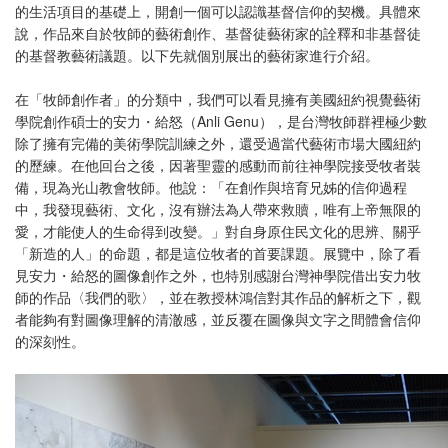
的生活項目的基礎上，開創一個可以認識基督信仰的契機。具體來
說，作品來自於牧師的藝術創作、基督徒藝術家的詮釋和非基督徒
的基督教藝術議題。以下先就個別展出的藝術家進行介紹。
在「牧師創作者」的分類中，我們可以看見擁有美國紐約視覺藝術
學院創作碩士的安力・給怒（Anli Genu），是台灣牧師群裡極少數
除了擁有完備的美術學院訓練之外，還受過當代藝術市場大國紐約
的歷練。在他回台之後，因著聖靈的感動而前往神學院接受牧者裝
備，現為光山教會牧師。他說：「在創作與培育兄姊的信仰過程
中，我發現藝術、文化，沒有辦法為人帶來救贖，唯有上帝無限的
愛，才能使人的生命得到改變。」對自身原住民文化的思辨、關乎
「新造的人」的命題，都是這位牧者的首要課題。展覽中，除了看
見安力・給怒的圖像創作之外，也特別感謝台灣神學院借出安力牧
師的作品〈我們的歌〉，並在教授林鴻信對其作品的解析之下，觀
者能夠有對圖像理解的清澈感，並反覆在圖像與文字之間體會信仰
的深刻性。