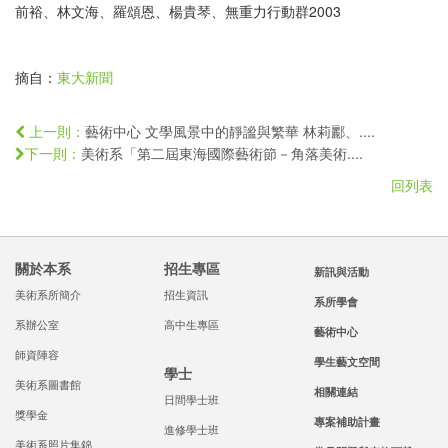
前裕、林文海、羅頌恩、楊貴琴、無重力行動群2003
摘自：
東大新聞
藝術中心 文學風景中的靜謐與繁華 林莉酈、....
上一則：
美術系「第二屆東海國際藝術節－角落美術....
下一則：
回列表
關於本系
招生專區
新訊與活動
美術系所簡介
招生資訊
系所學會
系辦公室
高中生專區
藝術中心
師資陣容
學生藝文空間
學士
美術系圖書館
相關連結
日間學士班
獎學金
專案補助計畫
進修學士班
美術系照片集錦