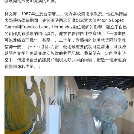
發展開創出更加寬廣的尺度。
林文海，1957年生於台南麻豆，現為本校美術系教授。他在馬德里
大學藝術學院期間，先後深受西班牙魔幻寫實大師Antonio Lopez-
Garcia與Francico Lopez Hernandez兩位老師的影響，確立了自己
的創作具有濃厚的信仰調性。他在在創作自述中寫到：「一張畫做
可以連續處理幾年，甚至一、二十年，對藝術的執著就等同於宗教
信仰一般。（⋯⋯）對我而言，藝術最重要的功能是溝通，可以跨
越語言文字的藩籬並建立族群的共同記憶。我希望在一定的歷史時
空中，傳達出自己的訊息和顯現人類共同的經驗，塑造一個永恆的
視覺圖像和力量。」