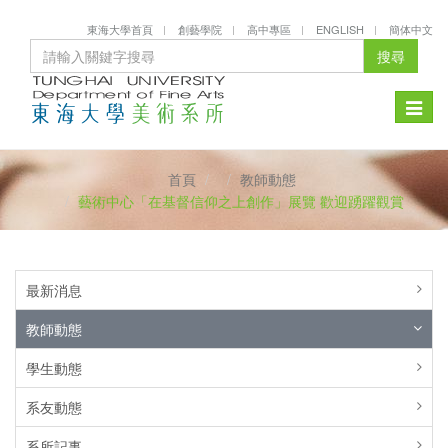
東海大學首頁
創藝學院
高中專區
ENGLISH
簡体中文
搜尋
Toggle
naviga
首頁
教師動態
藝術中心「在基督信仰之上創作」展覽 歡迎踴躍觀賞
最新消息
教師動態
學生動態
系友動態
系所記事