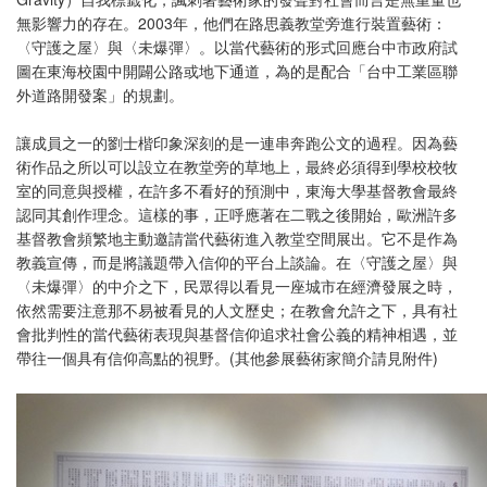
無影響力的存在。2003年，他們在路思義教堂旁進行裝置藝術：
〈守護之屋〉與〈未爆彈〉。以當代藝術的形式回應台中市政府試
圖在東海校園中開闢公路或地下通道，為的是配合「台中工業區聯
外道路開發案」的規劃。
讓成員之一的劉士楷印象深刻的是一連串奔跑公文的過程。因為藝
術作品之所以可以設立在教堂旁的草地上，最終必須得到學校校牧
室的同意與授權，在許多不看好的預測中，東海大學基督教會最終
認同其創作理念。這樣的事，正呼應著在二戰之後開始，歐洲許多
基督教會頻繁地主動邀請當代藝術進入教堂空間展出。它不是作為
教義宣傳，而是將議題帶入信仰的平台上談論。在〈守護之屋〉與
〈未爆彈〉的中介之下，民眾得以看見一座城市在經濟發展之時，
依然需要注意那不易被看見的人文歷史；在教會允許之下，具有社
會批判性的當代藝術表現與基督信仰追求社會公義的精神相遇，並
帶往一個具有信仰高點的視野。(其他參展藝術家簡介請見附件)