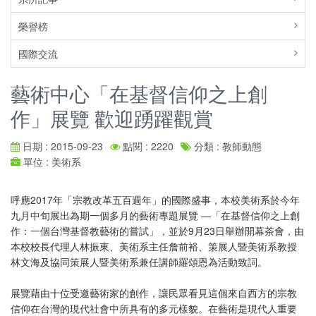
榮譽榜
國際交流
藝術中心「在基督信仰之上創
作」展覽 歡迎踴躍觀賞
日期 : 2015-09-23
點閱 : 2220
分類 : 教師動態
單位 : 美術系
呼應2017年「宗教改革五百週年」的國際盛事，本校美術系於今年
九月中旬展出為期一個多月的藝術專題展覽 —「在基督信仰之上創
作：一個台灣基督教藝術的嘗試」，並於9月23日舉辦開幕茶會，由
本校校長代理人林振東、美術系主任詹前裕、策展人暨美術系教授
林文海及協同策展人暨美術系兼任講師羅頌恩為活動致詞。
展覽藉由十位受邀藝術家的創作，讓民眾看見這個來自西方的宗教
信仰在台灣的現代社會中所具有的多元樣貌。在藝術是現代人重要