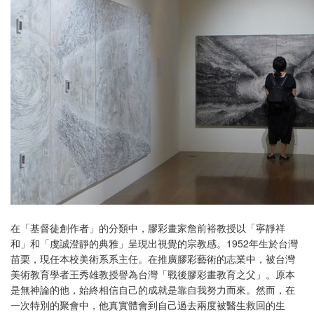
在「基督徒創作者」的分類中，膠彩畫家詹前裕教授以「寧靜祥
和」和「虔誠澄靜的典雅」呈現出視覺的宗教感。1952年生於台灣
苗栗，現任本校美術系系主任。在推廣膠彩藝術的志業中，被台灣
美術教育學者王秀雄教授譽為台灣「戰後膠彩畫教育之父」。原本
是無神論的他，始終相信自己的成就是靠自我努力而來。然而，在
一次特別的聚會中，他真實體會到自己過去兩度被醫生救回的生