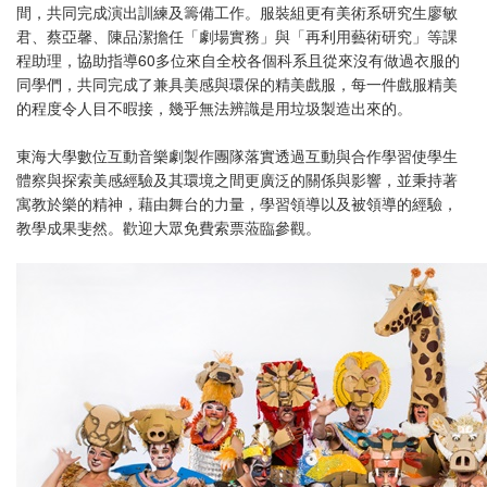
間，共同完成演出訓練及籌備工作。服裝組更有美術系研究生廖敏
君、蔡亞馨、陳品潔擔任「劇場實務」與「再利用藝術研究」等課
程助理，協助指導60多位來自全校各個科系且從來沒有做過衣服的
同學們，共同完成了兼具美感與環保的精美戲服，每一件戲服精美
的程度令人目不暇接，幾乎無法辨識是用垃圾製造出來的。
東海大學數位互動音樂劇製作團隊落實透過互動與合作學習使學生
體察與探索美感經驗及其環境之間更廣泛的關係與影響，並秉持著
寓教於樂的精神，藉由舞台的力量，學習領導以及被領導的經驗，
教學成果斐然。歡迎大眾免費索票蒞臨參觀。