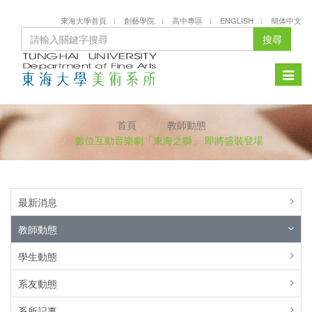
東海大學首頁
創藝學院
高中專區
ENGLISH
簡体中文
搜尋
Toggle
naviga
首頁
教師動態
數位互動音樂劇「東海之獅」 即將盛裝登場
最新消息
教師動態
學生動態
系友動態
系所記事