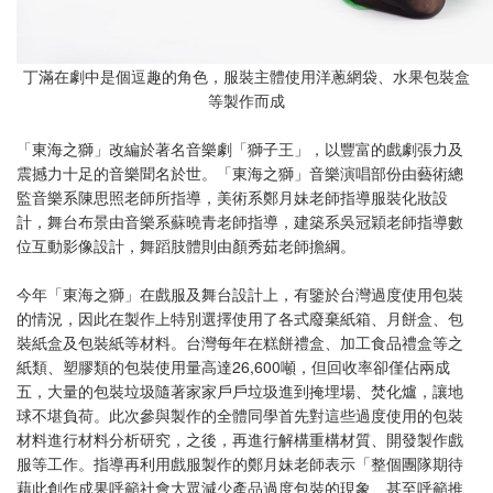
丁滿在劇中是個逗趣的角色，服裝主體使用洋蔥網袋、水果包裝盒
等製作而成
「東海之獅」改編於著名音樂劇「獅子王」，以豐富的戲劇張力及
震撼力十足的音樂聞名於世。「東海之獅」音樂演唱部份由藝術總
監音樂系陳思照老師所指導，美術系鄭月妹老師指導服裝化妝設
計，舞台布景由音樂系蘇曉青老師指導，建築系吳冠穎老師指導數
位互動影像設計，舞蹈肢體則由顏秀茹老師擔綱。
今年「東海之獅」在戲服及舞台設計上，有鑒於台灣過度使用包裝
的情況，因此在製作上特別選擇使用了各式廢棄紙箱、月餅盒、包
裝紙盒及包裝紙等材料。台灣每年在糕餅禮盒、加工食品禮盒等之
紙類、塑膠類的包裝使用量高達26,600噸，但回收率卻僅佔兩成
五，大量的包裝垃圾隨著家家戶戶垃圾進到掩埋場、焚化爐，讓地
球不堪負荷。此次參與製作的全體同學首先對這些過度使用的包裝
材料進行材料分析研究，之後，再進行解構重構材質、開發製作戲
服等工作。指導再利用戲服製作的鄭月妹老師表示「整個團隊期待
藉此創作成果呼籲社會大眾減少產品過度包裝的現象、甚至呼籲推