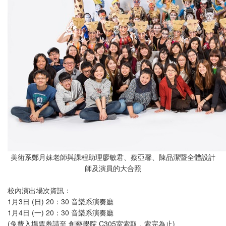
美術系鄭月妹老師與課程助理廖敏君、蔡亞馨、陳品潔暨全體設計
師及演員的大合照
校內演出場次資訊：
1月3日 (日) 20：30 音樂系演奏廳
1月4日 (一) 20：30 音樂系演奏廳
(免費入場票券請至 創藝學院 C305室索取，索完為止)