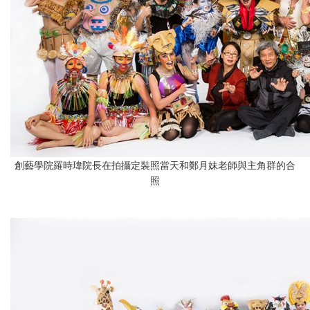
創藝學院羅時瑋院長在拍攝定裝照當天和鄭月妹老師與主角群的合
照