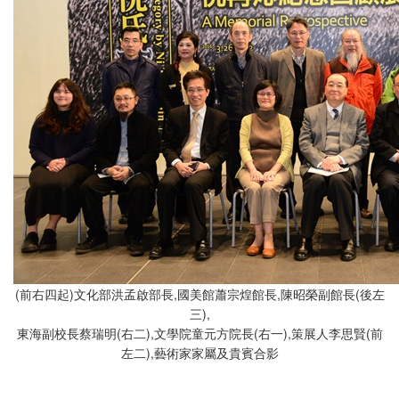
(前右四起)文化部洪孟啟部長,國美館蕭宗煌館長,陳昭榮副館長(後左
三),
東海副校長蔡瑞明(右二),文學院童元方院長(右一),策展人李思賢(前
左二),藝術家家屬及貴賓合影