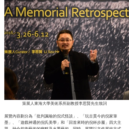
策展人東海大學美術系所副教授李思賢先生致詞
展覽內容劃分為「批判諷喻的倪式怪談」、「玩古貫今的倪家筆
墨」、「遊戲神通的倪氏美學」和「回首來時的倪杯步履」四大主
題，融合前衛藝術的幽默及水墨藝術。同時，展覽以文件展的方式