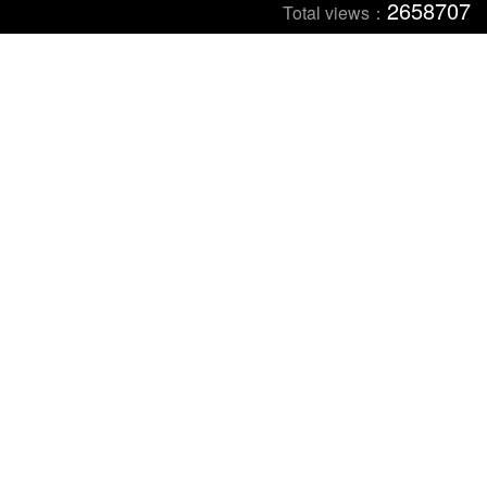
2658707
Total views：