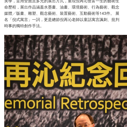
美學，並用全面且多元的展出方式，重現倪再沁豐富一生的藝術生
命歷程，展出作品涵蓋水墨畫、油畫、環境藝術、行為藝術、觀念
媒體╱版畫、雕塑、觀念藝術、裝置藝術、互動藝術等143件。 展
名「倪式寓言」一詞，更是總節倪再沁老師以童話寓言諷刺、批判
時事的獨特創作手法。