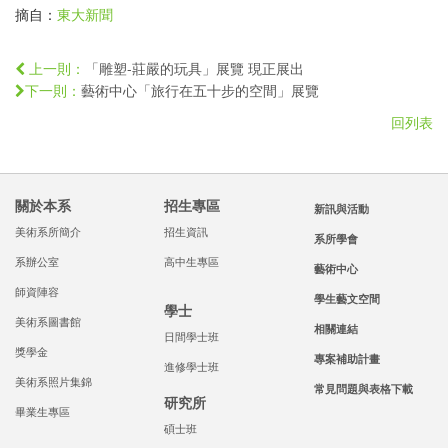
摘自：
東大新聞
「雕塑-莊嚴的玩具」展覽 現正展出
上一則：
藝術中心「旅行在五十步的空間」展覽
下一則：
回列表
關於本系
招生專區
新訊與活動
美術系所簡介
招生資訊
系所學會
系辦公室
高中生專區
藝術中心
師資陣容
學生藝文空間
學士
美術系圖書館
相關連結
日間學士班
獎學金
專案補助計畫
進修學士班
美術系照片集錦
常見問題與表格下載
研究所
畢業生專區
碩士班