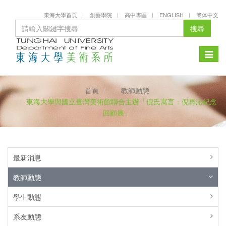
東海大學首頁
創藝學院
高中專區
ENGLISH
簡体中文
搜尋
Toggle
naviga
首頁
教師動態
東海大學與國立臺灣美術館聯合主辦「倪氏寓言：倪再沁紀念
回顧展」
最新消息
教師動態
學生動態
系友動態