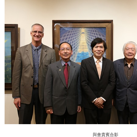
與會貴賓合影