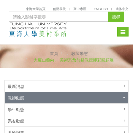
東海大學首頁
創藝學院
高中專區
ENGLISH
簡体中文
搜尋
Toggle
naviga
首頁
教師動態
「大度山藝向」 美術系詹前裕教授膠彩回顧展
最新消息
教師動態
學生動態
系友動態
系所記事