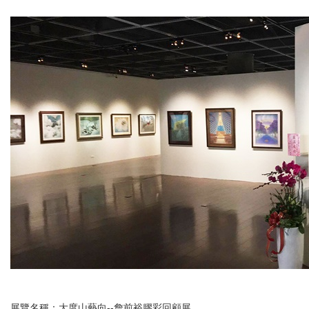
展覽名稱：大度山藝向--詹前裕膠彩回顧展