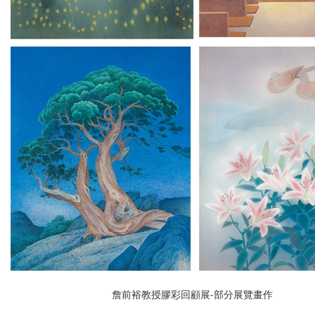
詹前裕教授膠彩回顧展-部分展覽畫作