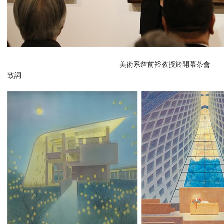
美術系詹前裕教授於開幕茶會
致詞