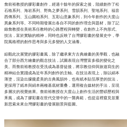
詹前裕教授的膠彩畫創作，經過十餘年的探索之後，陸續創作了松
石格系列、海岩系列、野鳥之夢系列、雪韻系列、聖地系列、福音
西傳系列、玉山圓柏系列、五彩山意象系列，到今年創作的大度山
異象系列等。不同時期發展出各自不同的創作理念與題材，除了記
錄詹教授在美術系任教時的心路歷程與轉變，在創作上不拘形式、
技法，富於實驗的精神，同時也反映了台灣膠彩畫的發展史中，學
院風格裡的創作思考與多元多變的人文涵養。
綜觀此次展覽的膠彩畫風，除了繼承東方古典繪畫的美學觀，也融
合了部分西方繪畫的觀念技法，試圖表現台灣豐富多樣的變化之
美。而詹前裕教授在受洗成為基督徒後，將宗教信仰與旅遊寫生的
精神結合實踐成為近年系列創作的主軸。在技法表現上，除以絹本
薄塗，渲染出朦朧柔美的古典風韻外，也有紙本貼箔厚塗的技法，
更採用了紙本與絹本兩種基底材重叠，運用複合媒材的手法，呈現
多層次的視覺效果。詹前裕教授在大度山上創作生活的豐碩歷程與
釆風，成為了膠彩畫在世代交替中的一襲典範，也從這裡窺見並重
新思索未來台灣膠彩畫的發展願景與藍圖。