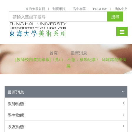
東海大學首頁
創藝學院
高中專區
ENGLISH
簡体中文
搜尋
Toggle
naviga
首頁
最新消息
[教師校內展覽報報]《見山，不急：移動紀事》-邱建銘創作個
展
最新消息
教師動態
學生動態
系友動態