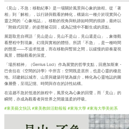
《見山，不急：移動紀事》是一場關於風景與心象的旅程。從「著
相」到「解相」，以行跡與觀看的轉化，構築出一種介於現實與心
靈之間的「心象地誌」。移動的視角與軌跡如時間的痕跡，最終以
「附錄式回望」的姿態被召回，成為記憶中不斷生成的原點。
展題取意自禪語「見山是山，見山不是山，見山還是山」，象徵觀
看歷程中對現象、幻境與實相的體悟。所謂「不急」，是一種時間
的態度——不追求抵達，而在移動與暫留之間，以緩慢的節奏凝視
風景，體驗觀看的深度。
「場所精神」（Genius Loci）作為展覽的哲學支點，回應加斯東・
巴舍拉在《空間的詩學》中所言：空間既是居所，也是心靈的棲息
地。邱建銘以城市、山景與建築符號為媒介，轉化為心靈地誌的圖
像層疊，呈現記憶、時間與存在的詩性結構。
在這趟不急於抵達的旅程中，風景化為心象的回聲，而「見山」的
瞬間，亦成為觀看者與世界之間最溫柔的呼吸。
#東美藝文快訊
#東美教師活動報報
#東海大學
#東海大學美術系