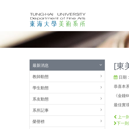
[東
最新消息
教師動態
日期 : 
恭喜本
學生動態
《金鐘6
系友動態
最佳實境
系所記事
上一
榮譽榜
下一則