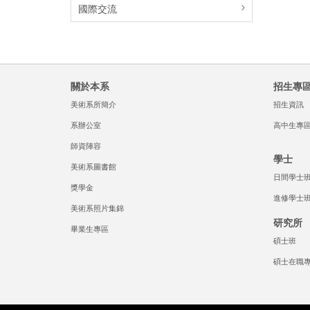
國際交流
關於本系
招生專
美術系所簡介
招生資訊
系辦公室
高中生專
師資陣容
學士
美術系圖書館
日間學士
獎學金
進修學士
美術系照片集錦
研究所
畢業生專區
碩士班
碩士在職