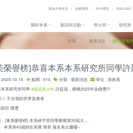
東海大學首頁
創藝學院
高中專區
ENGLISH
關於本系
新訊與活動
學士班
研究所
首頁
最新消息
[東美榮譽
美榮譽榜]恭喜本系本系研究所同學許廷瑞
2025-10-18
點閱 : 614
分類 : 最新消息
單位 : 美術系
系本系研究所同學
#超認真少年
許廷瑞，榮獲2025年金鐘獎!!!
0 》不在我的世界當勇者
節目 獲獎
[東美榮譽榜] 本系林宇荃同學榮獲第30屆大....
則：
本系第43屆師生美展 簡章 報名表出爐囉~
：