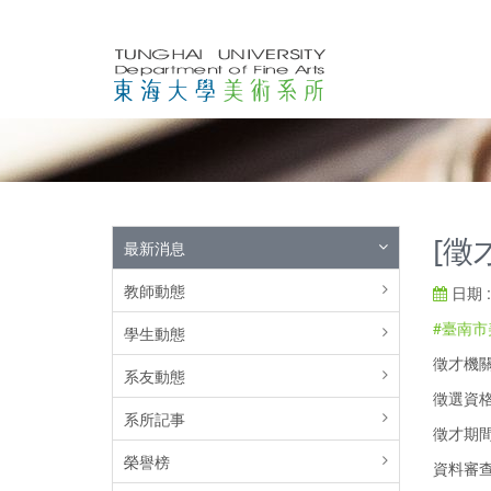
[徵
最新消息
教師動態
日期 : 
#臺南
學生動態
徵才機
系友動態
徵選資
系所記事
徵才期間：
榮譽榜
資料審查