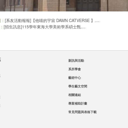
[系友活動報報]【他喵的宇宙 DAMN CATVERSE 】....
則：
[招生訊息]115學年東海大學美術學系碩士甄....
：
區
新訊與活動
系所學會
區
藝術中心
學生藝文空間
相關連結
班
專案補助計畫
班
常見問題與表格下載