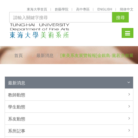
東海大學首頁
創藝學院
高中專區
ENGLISH
簡体中文
搜尋
Toggle
naviga
首頁
最新消息
[東美系友展覽報報]金銀島-黨若洪個展
最新消息
教師動態
學生動態
系友動態
系所記事