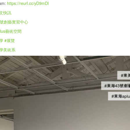
ram:
https://reurl.cc/yD9mDl
文快訊
3號創藝實習中心
lus藝術空間
學
#展覽
學美術系