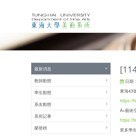
[1
最新消息
教師動態
日期 : 
東海43
學生動態
https://
系友動態
A+藝術
系所記事
https://f
榮譽榜
更多學