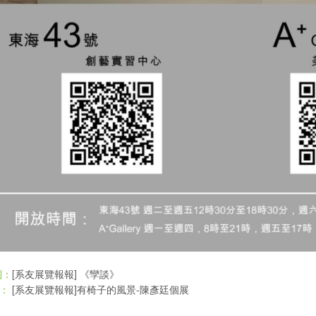
[系友展覽報報] 《孿談》
則：
[系友展覽報報]有椅子的風景-陳彥廷個展
：