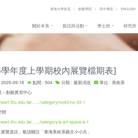
東海大學首頁
創藝學院
高中專區
ENGLISH
關於本系
新訊與活動
學士班
研究所
首
14學年度上學期校內展覽檔期表]
2025-09-18
點閱 : 504
分類 : 最新消息
單位 : 美術系
號－創藝實習中心
fineart.thu.edu.tw/....../category/no43/no-43-1
空間
ineart.thu.edu.tw/....../category/a-art-space/a-1
生展覽資訊，敬請關注「東海美術系藝文小小兵」