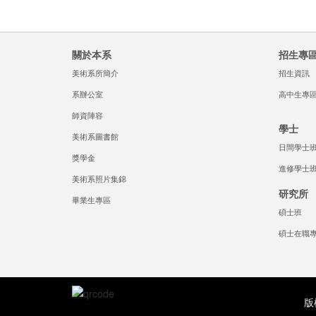
關於本系
招生專
美術系所簡介
招生資訊
系辦公室
高中生專
師資陣容
學士
美術系圖書館
日間學士
獎學金
進修學士
美術系照片集錦
研究所
畢業生專區
碩士班
碩士在職
版權