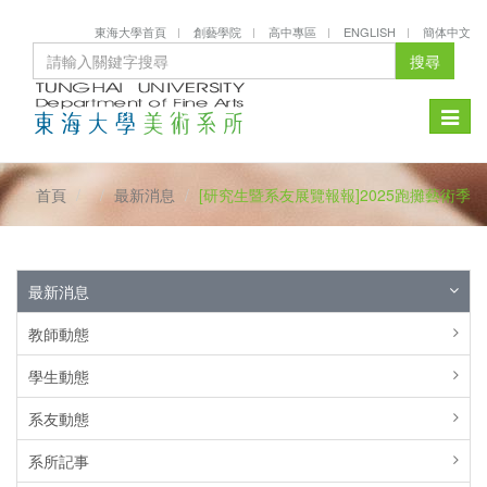
東海大學首頁
創藝學院
高中專區
ENGLISH
簡体中文
搜尋
Toggle
naviga
首頁
最新消息
[研究生暨系友展覽報報]2025跑攤藝術季
最新消息
教師動態
學生動態
系友動態
系所記事