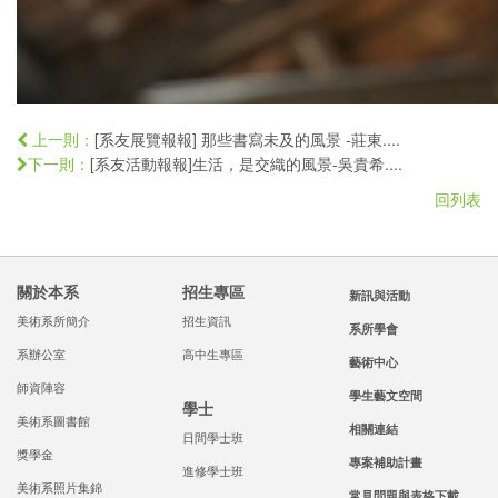
[系友展覽報報] 那些書寫未及的風景 -莊東....
上一則：
[系友活動報報]生活，是交織的風景-吳貴希....
下一則：
回列表
關於本系
招生專區
新訊與活動
美術系所簡介
招生資訊
系所學會
系辦公室
高中生專區
藝術中心
師資陣容
學生藝文空間
學士
美術系圖書館
相關連結
日間學士班
獎學金
專案補助計畫
進修學士班
美術系照片集錦
常見問題與表格下載