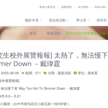
東海大學首頁
創藝學院
高中專區
ENGLISH
關於本系
新訊與活動
學士班
研究所
首頁
最新消息
[研究生校外展覽報報] 太熱了，無
究生校外展覽報報] 太熱了，無法慢下來 Wa
mmer Down －戴瑋霆
2025-08-08
點閱 : 371
分類 : 最新消息
單位 : 美術系
校外展覽報報]
法慢下來 Way Too Hot To Simmer Down －戴瑋霆
25.8.8 – 8.21
 養心藝術（台中市南屯區文心南五路一段395號 )