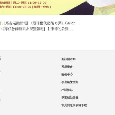
[系友活動報報] 《眼球世代藝術奇譚》Galler....
則：
[專任教師暨系友展覽報報] 【 康德的公雞 ....
：
區
新訊與活動
系所學會
區
藝術中心
學生藝文空間
相關連結
班
專案補助計畫
班
常見問題與表格下載