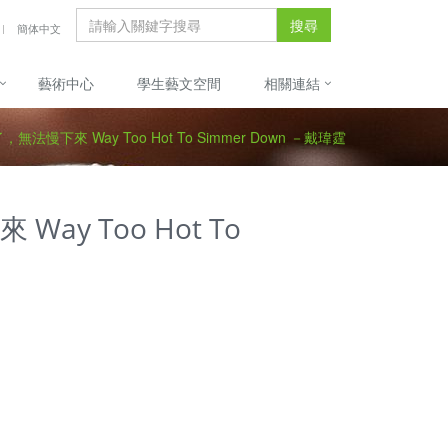
搜尋
簡体中文
藝術中心
學生藝文空間
相關連結
法慢下來 Way Too Hot To Simmer Down －戴瑋霆
y Too Hot To