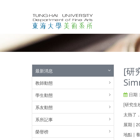
[研
最新消息
Si
教師動態
日期 : 
學生動態
[研究生
系友動態
太熱了，無
系所記事
展期 | 20
榮譽榜
地點 |