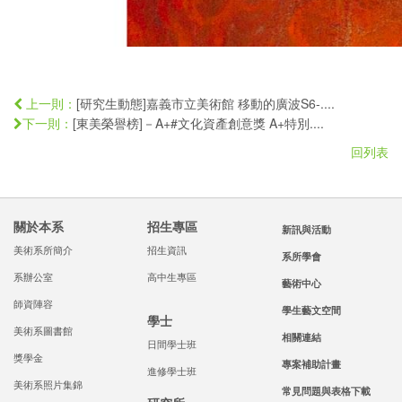
[研究生動態]嘉義市立美術館 移動的廣波S6-....
上一則：
[東美榮譽榜]－A+#文化資產創意獎 A+特別....
下一則：
回列表
關於本系
招生專區
新訊與活動
美術系所簡介
招生資訊
系所學會
系辦公室
高中生專區
藝術中心
師資陣容
學生藝文空間
學士
美術系圖書館
相關連結
日間學士班
獎學金
專案補助計畫
進修學士班
美術系照片集錦
常見問題與表格下載