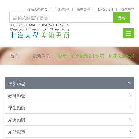
東海大學首頁
創藝學院
高中專區
ENGLISH
簡体中文
搜尋
Toggle
naviga
首頁
最新消息
[藝術中心新展預告] 散花－林彥良創作展
最新消息
教師動態
學生動態
系友動態
系所記事