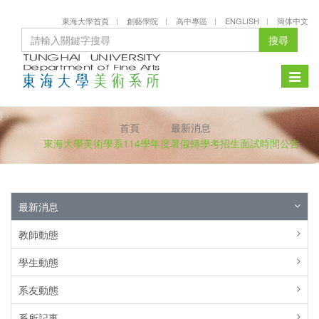
東海大學首頁
創藝學院
高中專區
ENGLISH
簡体中文
搜尋
Toggle
naviga
首頁
最新消息
東海大學美術學系114學年度暑假轉學考招生面試時間公告
最新消息
教師動態
學生動態
系友動態
系所記事