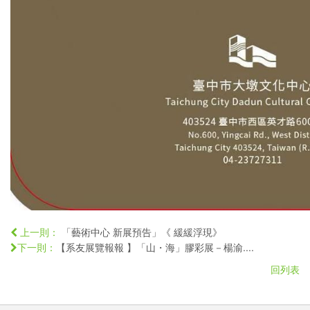
「藝術中心 新展預告」《 緩緩浮現》
上一則：
【系友展覽報報 】「山・海」膠彩展－楊渝....
下一則：
回列表