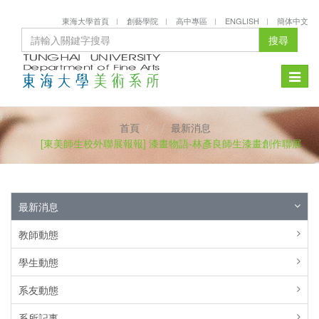
東海大學首頁
創藝學院
高中專區
ENGLISH
簡体中文
搜尋
Toggle
naviga
首頁
最新消息
[東美師生校外聯展報報] 漆畫物語-林彥良師生漆畫創作聯展
最新消息
教師動態
學生動態
系友動態
系所記事