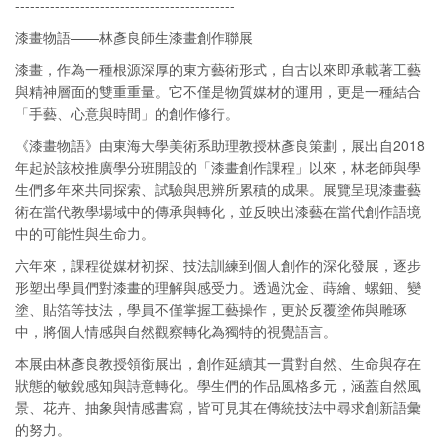
--------------------------------------------
漆畫物語——林彥良師生漆畫創作聯展
漆畫，作為一種根源深厚的東方藝術形式，自古以來即承載著工藝
與精神層面的雙重重量。它不僅是物質媒材的運用，更是一種結合
「手藝、心意與時間」的創作修行。
《漆畫物語》由東海大學美術系助理教授林彥良策劃，展出自2018
年起於該校推廣學分班開設的「漆畫創作課程」以來，林老師與學
生們多年來共同探索、試驗與思辨所累積的成果。展覽呈現漆畫藝
術在當代教學場域中的傳承與轉化，並反映出漆藝在當代創作語境
中的可能性與生命力。
六年來，課程從媒材初探、技法訓練到個人創作的深化發展，逐步
形塑出學員們對漆畫的理解與感受力。透過沈金、蒔繪、螺鈿、變
塗、貼箔等技法，學員不僅掌握工藝操作，更於反覆塗佈與雕琢
中，將個人情感與自然觀察轉化為獨特的視覺語言。
本展由林彥良教授領銜展出，創作延續其一貫對自然、生命與存在
狀態的敏銳感知與詩意轉化。學生們的作品風格多元，涵蓋自然風
景、花卉、抽象與情感書寫，皆可見其在傳統技法中尋求創新語彙
的努力。