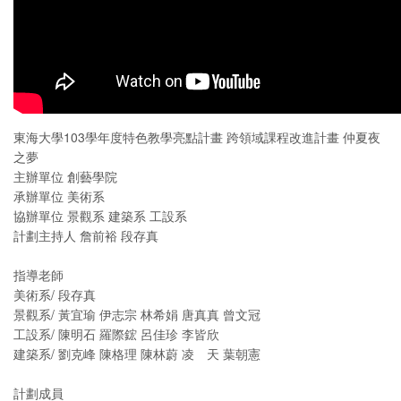
東海大學103學年度特色教學亮點計畫 跨領域課程改進計畫 仲夏夜
之夢
主辦單位 創藝學院
承辦單位 美術系
協辦單位 景觀系 建築系 工設系
計劃主持人 詹前裕 段存真
指導老師
美術系/ 段存真
景觀系/ 黃宜瑜 伊志宗 林希娟 唐真真 曾文冠
工設系/ 陳明石 羅際鋐 呂佳珍 李皆欣
建築系/ 劉克峰 陳格理 陳林蔚 凌 天 葉朝憲
計劃成員