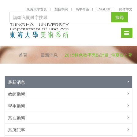
東海大學首頁
創藝學院
高中專區
ENGLISH
簡体中文
搜尋
Toggle
naviga
首頁
最新消息
2015特色教學亮點計畫_仲夏夜之夢
最新消息
教師動態
學生動態
系友動態
系所記事