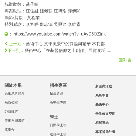
協辦助教：翁子晴
專案助理：江佳融 鍾佩蓉 江博瑜 薛伊閩
攝影/剪接：黃程業
特別感謝：李宜靜 詹志鴻 吳興達 李維靈
：
https://www.youtube.com/watch?v=uAyD5l0Ztnk
藝術中心 文學風景中的靜謐與繁華 林莉酈、....
上一則：
藝術中心「在基督信仰之上創作」展覽 歡迎....
下一則：
回列表
關於本系
招生專區
新訊與活動
美術系所簡介
招生資訊
系所學會
系辦公室
高中生專區
藝術中心
師資陣容
學生藝文空間
學士
美術系圖書館
相關連結
日間學士班
獎學金
專案補助計畫
進修學士班