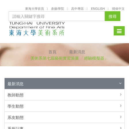
東海大學首頁
創藝學院
高中專區
ENGLISH
簡体中文
搜尋
Toggle
naviga
首頁
最新消息
美術系第七屆藝術實習策展 「經驗模擬器」
最新消息
教師動態
學生動態
系友動態
系所記事