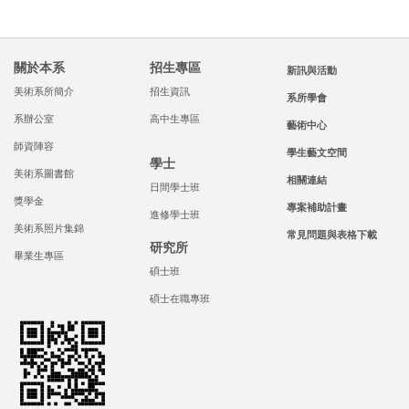
關於本系
招生專區
新訊與活動
美術系所簡介
招生資訊
系所學會
系辦公室
高中生專區
藝術中心
師資陣容
學生藝文空間
學士
美術系圖書館
相關連結
日間學士班
獎學金
專案補助計畫
進修學士班
美術系照片集錦
常見問題與表格下載
研究所
畢業生專區
碩士班
碩士在職專班