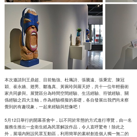
本次邀請到王鼎超、目前勉強、杜珮詩、張騰遠、張秉宏、陳冠
穎、崔永嬿、翅男、鄒逸真、黃琬玲與羅天妤，共十一位年輕藝術
家共同參與。展覽區分為時間空間經驗、生活經驗、符號經驗、關
係經驗之四大主軸，作為經驗模擬的基礎，各自發展出我們尚未察
覺到的有趣現象，一起來經驗與想像吧！
5月12日舉行的開幕茶會中，以不同於常態的方式進行導覽，由一名
服務生推出一盒衛生紙為民眾解說作品，令人直呼驚奇！除此之
外，展場內附設民眾互動區，利用簡單的素材創造個人獨一無二的