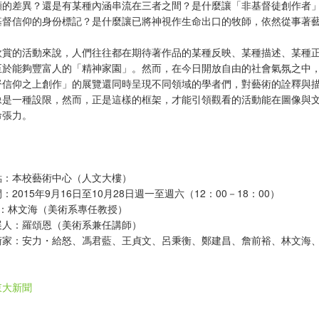
顯的差異？還是有某種內涵串流在三者之間？是什麼讓「非基督徒創作者
基督信仰的身份標記？是什麼讓已將神視作生命出口的牧師，依然從事著
欣賞的活動來說，人們往往都在期待著作品的某種反映、某種描述、某種
至於能夠豐富人的「精神家園」。然而，在今日開放自由的社會氣氛之中
督信仰之上創作」的展覽還同時呈現不同領域的學者們，對藝術的詮釋與
像是一種設限，然而，正是這樣的框架，才能引領觀看的活動能在圖像與
命張力。
點：本校藝術中心（人文大樓）
：2015年9月16日至10月28日週一至週六（12：00－18：00）
人：林文海（美術系專任教授）
展人：羅頌恩（美術系兼任講師）
術家：安力・給怒、馮君藍、王貞文、呂秉衡、鄭建昌、詹前裕、林文海、
東大新聞