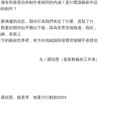
」擁有和基督信仰創作者相同的內涵？是什麼讓藝術作品
藝術創作？
正要傳遞的信息。期待它為我們肯定了什麼、質疑了什
，觀看的期待似乎難以下錨，因為世界浩瀚無邊。因此，
描繪。表面上
文字的藝術世界裡，有方向地細讀與發覺背後關乎基督信
文／羅頌恩（基督教藝術工作者）
羅頌恩、楊貴琴、無重力行動群2003