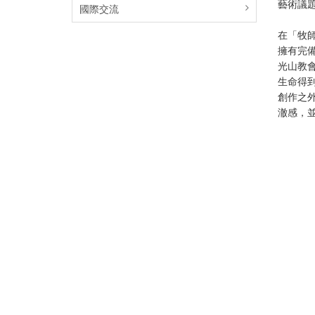
藝術議
國際交流
在「牧師
擁有完
光山教
生命得
創作之
澈感，