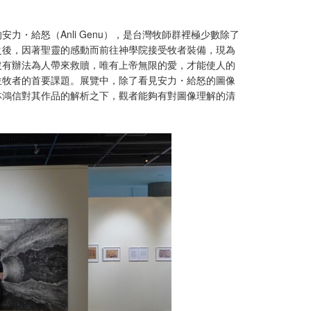
・給怒（Anli Genu），是台灣牧師群裡極少數除了
之後，因著聖靈的感動而前往神學院接受牧者裝備，現為
沒有辦法為人帶來救贖，唯有上帝無限的愛，才能使人的
位牧者的首要課題。展覽中，除了看見安力・給怒的圖像
林鴻信對其作品的解析之下，觀者能夠有對圖像理解的清