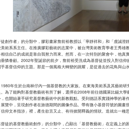
督徒創作者」的分類中，膠彩畫家詹前裕教授以「寧靜祥和」和「虔誠澄靜
校美術系系主任。在推廣膠彩藝術的志業中，被台灣美術教育學者王秀雄
終相信自己的成就是靠自我努力而來。然而，在一次特別的聚會中，他真
垂憐眷顧。2002年聖誕節的前夕，詹前裕受洗成為基督徒並投入對信仰
關乎基督信仰的主題。那是一個風格大轉變的跳耀，是從過去的花鳥與山
，1980年生於台南林仔內一個基督教的大家族。在東海美術系及其藝術
足。為了能夠對基督教藝術有所了解，選擇在2008年前往德國萊比錫大
外，也開始著手研究基督教藝術中的新教觀點。受到德語系實踐神學的著
。展覽中，呈現創作者在旅德期間的圖像作品。帶有微小基督符號的圖畫
「信仰文本指涉」裡，產生欲言又止、有待掀開釋義的情狀。造就出一種
基督徒的基督教藝術創作」的分類中，凸顯出「基督教藝術」在定義上的