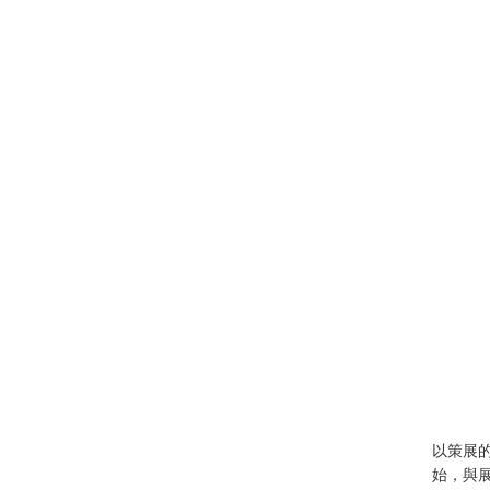
以策展
始，與