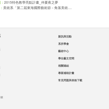
2015特色教學亮點計畫_仲夏夜之夢
則：
美術系「第二屆東海國際藝術節－角落美術....
：
區
新訊與活動
系所學會
區
藝術中心
學生藝文空間
相關連結
班
專案補助計畫
班
常見問題與表格下載
專班