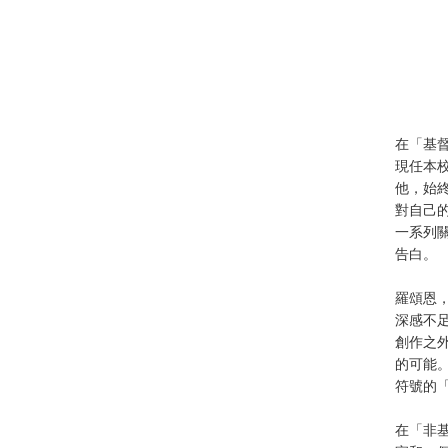
在「基
現任本
他，始
對自己的
一系列
告白。
羅頌恩
深感不
創作之
的可能
符號的
在「非