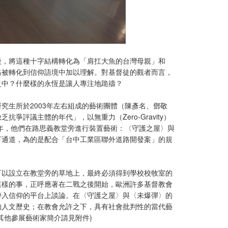
後，將這種十字結構轉化為「肩扛大魚的台灣母親」和
格被轉化到信仰語境中加以理解。對基督徒的觀者而言，
之中？什麼樣的永恆是讓人專注地跪禱？
究生所於2003年左右組成的藝術團體（陳彥名、鄧敬
評議主體的年代」，以無重力（Zero-Gravity）
3年，他們在路思義教堂旁進行裝置藝術：〈守護之屋〉與
下通道，為的是配合「台中工業區聯外道路開發案」的規
可以設立在教堂旁的草地上，最終必須得到學校校牧室的
這樣的事，正呼應著在二戰之後開始，歐洲許多基督教會
帶入信仰的平台上談論。在〈守護之屋〉與〈未爆彈〉的
的人文歷史；在教會允許之下，具有社會批判性的當代藝
其他參展藝術家簡介請見附件)