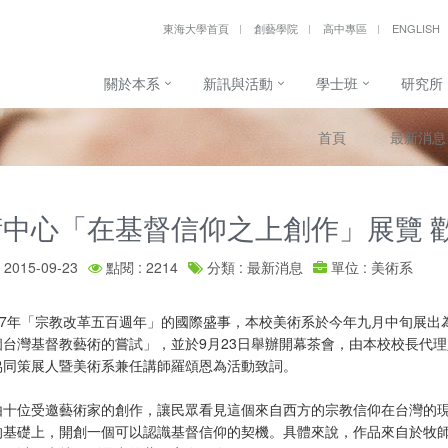
東海大學首頁
創藝學院
高中專區
ENGLISH
關於本系
新訊與活動
學士班
研究所
首頁
最新消息
術中心「在基督信仰之上創作」展覽 
2015-09-23
點閱 : 2214
分類 : 最新消息
單位 : 美術系
017年「宗教改革五百週年」的國際盛事，本校美術系於今年九月中旬展出
個台灣基督教藝術的嘗試」，並於9月23日舉辦開幕茶會，由本校校長代
協同策展人暨美術系兼任講師羅頌恩為活動致詞。
由十位受邀藝術家的創作，讓民眾看見這個來自西方的宗教信仰在台灣的
的基礎上，開創一個可以認識基督信仰的契機。具體來說，作品來自於牧