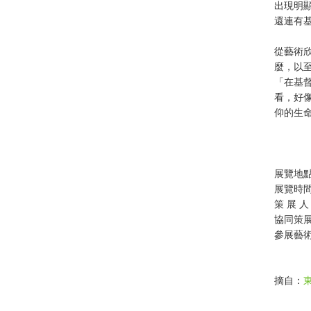
出現明
還連有
從藝術
麼，以
「在基
看，好
仰的生
展覽地
展覽時間
策 展 
協同策
參展藝
摘自：