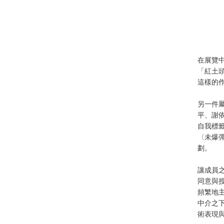
在展覽
「紅土
這樣的
另一件
平、謝依
自我標
〈未爆
劃。
讓成員
同意與
頻繁地
中介之
術表現