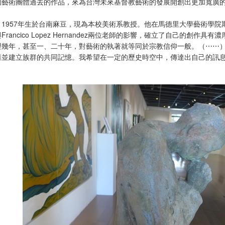
個藝術團體過去的作品，來為台灣未來基督教藝術的發展開創出更加寬廣
1957年生於台南麻豆，現為本校美術系教授。他在馬德里大學藝術學院期間，先
ia與Francico Lopez Hernandez兩位老師的影響，確立了自己
理幾年，甚至一、二十年，對藝術的執著就等同於宗教信仰一般。（⋯⋯
籬並建立族群的共同記憶。我希望在一定的歷史時空中，傳達出自己的訊