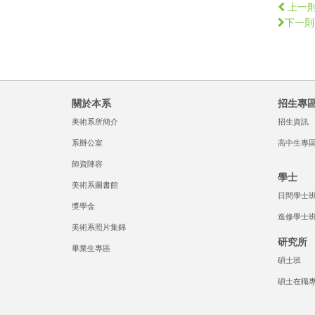
上一
下一則
關於本系
招生專
美術系所簡介
招生資訊
系辦公室
高中生專
師資陣容
學士
美術系圖書館
日間學士
獎學金
進修學士
美術系照片集錦
研究所
畢業生專區
碩士班
碩士在職