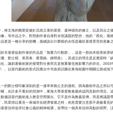
中，林文海的雕塑是被釘且跪立著的基督、凝神禱告的修士，以及回台之
頭像」等作品之中。對照創作者自身對永恆議題的堅持，他的「西化」風
作品更是一種分享的契機，接續說出什麼樣的永恆是藏於基督受苦的形象
屬於非基督徒創作者的作品是「無重力行動群」，這是一群由本校美術系研
珊、劉士楷、黃英泰、蔡寬銘、鍾明燕），其成立的理念是反應當時「缺乏抗爭
籤化，諷刺著藝術家的發聲對社會而言是無重量也無影響力的存在。200
彈〉。以當代藝術的形式回應台中市政府試圖在東海校園中開闢公路或地
之一的劉士楷印象深刻的是一連串奔跑公文的過程。因為藝術作品之所以
授權，在許多不看好的預測中，東海大學基督教會最終認同其創作理念。
主動邀請當代藝術進入教堂空間展出。它不是作為教義宣傳，而是將議題
下，民眾得以看見一座城市在經濟發展之時，依然需要注意那不易被看見
與基督信仰追求社會公義的精神相遇，並帶往一個具有信仰高點的視野。(