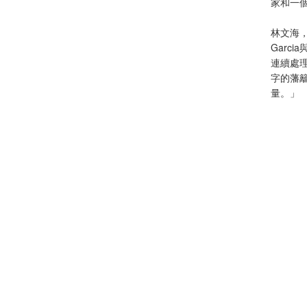
家和一
林文海，
Garc
連續處
字的藩
量。」