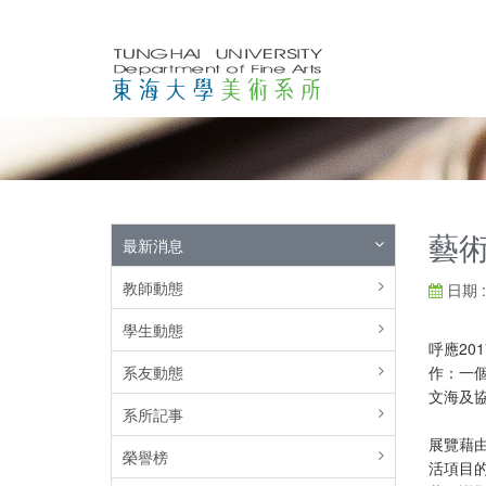
藝
最新消息
教師動態
日期 : 
學生動態
呼應2
系友動態
作：一
文海及
系所記事
展覽藉
榮譽榜
活項目