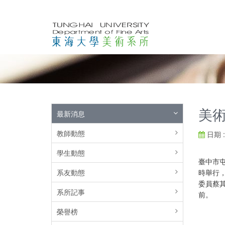
美
最新消息
教師動態
日期 : 
學生動態
臺中市屯
系友動態
時舉行，
委員蔡
系所記事
前。
榮譽榜