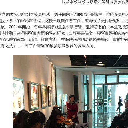
以及本校副校長蔡瑞明等師長貴賓代
5年林之助教授應聘到本校美術系，擔任國內首創的膠彩畫課程，當時在美
就接下系上的膠彩畫課程，此後三度擔任系主任，並籌設了美術研究所，
題展。2001年開始，每年舉辦膠彩畫夏令研習營，邀請著名的日本畫教
同時推動了台灣膠彩畫方面的學術研究，出版專書論文，膠彩畫逐漸成為
在膠彩畫的教學、創作、推廣方面，在海峽兩岸均居於領先地位，詹前裕
教育之父」，主導了台灣近30年膠彩畫教育的發展方向。