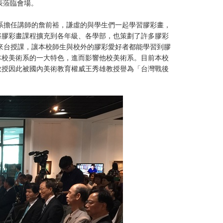
表蒞臨會場。
術系擔任講師的詹前裕，謙虛的與學生們一起學習膠彩畫，
將膠彩畫課程擴充到各年級、各學部，也策劃了許多膠彩
授來台授課，讓本校師生與校外的膠彩愛好者都能學習到膠
本校美術系的一大特色，進而影響他校美術系。目前本校
教授因此被國內美術教育權威王秀雄教授譽為「台灣戰後