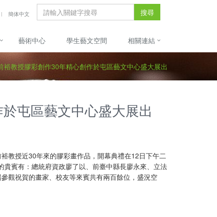
搜尋
簡体中文
藝術中心
學生藝文空間
相關連結
前裕教授膠彩創作30年精心創作於屯區藝文中心盛大展出
作於屯區藝文中心盛大展出
前裕教授近30年來的膠彩畫作品，開幕典禮在12日下午二
致詞的貴賓有：總統府資政廖了以、前臺中縣長廖永來、立法
場參觀祝賀的畫家、校友等來賓共有兩百餘位，盛況空