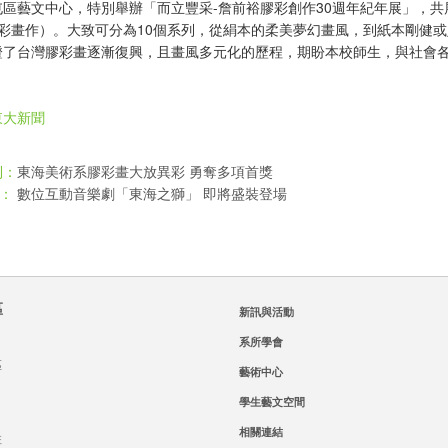
區藝文中心，特別舉辦「而立豐采-詹前裕膠彩創作30週年紀年展」，共
膠彩畫作）。大致可分為10個系列，從絹本的柔美夢幻畫風，到紙本剛健或
證了台灣膠彩畫逐漸復興，且畫風多元化的歷程，期盼本校師生，與社會
東大新聞
東海美術系膠彩畫大放異彩 勇奪多項首獎
則：
數位互動音樂劇「東海之獅」 即將盛裝登場
：
區
新訊與活動
系所學會
區
藝術中心
學生藝文空間
相關連結
班