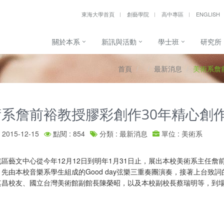
東海大學首頁
創藝學院
高中專區
ENGLISH
關於本系
新訊與活動
學士班
研究所
首頁
最新消息
美術系詹
術系詹前裕教授膠彩創作30年精心創
2015-12-15
點閱 : 854
分類 : 最新消息
單位 : 美術系
區藝文中心從今年12月12日到明年1月31日止，展出本校美術系主任詹
先由本校音樂系學生組成的Good day弦樂三重奏團演奏，接著上台
其昌校友、國立台灣美術館副館長陳榮昭，以及本校副校長蔡瑞明等，到