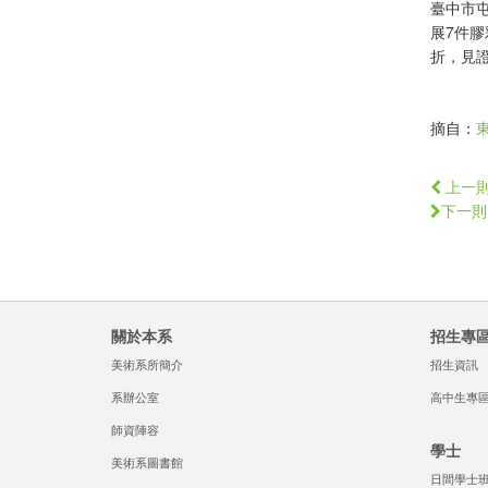
臺中市屯
展7件
折，見
摘自：
上一
下一則
關於本系
招生專
美術系所簡介
招生資訊
系辦公室
高中生專
師資陣容
學士
美術系圖書館
日間學士