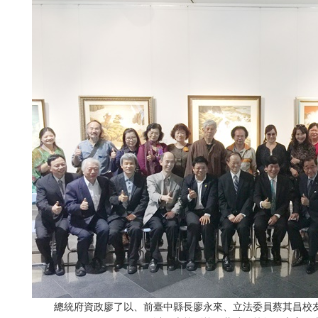
總統府資政廖了以、前臺中縣長廖永來、立法委員蔡其昌校