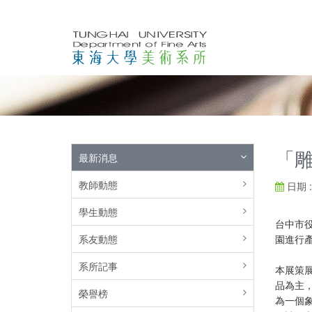
「雕
最新消息
教師動態
日期 : 
學生動態
台中市
系友動態
園進行
系所記事
本展策
品為主
榮譽榜
為一個