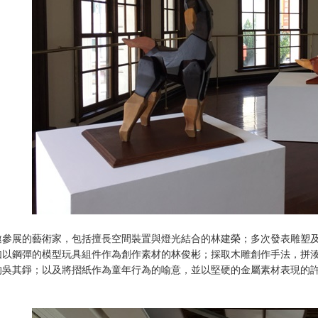
邀參展的藝術家，包括擅長空間裝置與燈光結合的林建榮；多次發表雕塑
如以鋼彈的模型玩具組件作為創作素材的林俊彬；採取木雕創作手法，拼
的吳其錚；以及將摺紙作為童年行為的喻意，並以堅硬的金屬素材表現的