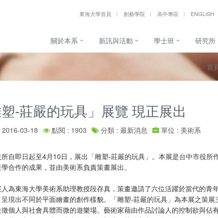
東海大學首頁
創藝學院
高中專區
ENGLISH
關於本系
新訊與活動
學士班
研究所
首
塑-莊嚴的玩具」展覽 現正展出
2016-03-18
點閱 : 1903
分類 : 最新消息
單位 : 美術系
役所自即日起至4月10日，展出「雕塑-莊嚴的玩具」。本展是台中市役
產學合作的成果，並由美術系負責策畫展出。
展人為東海大學美術系助理教授段存真，策畫邀請了六位活躍於當代的青年
，呈現出不同於平面繪畫的創作樣貌。「雕塑-莊嚴的玩具」為本展之策展
象徵個人與社會具體而微的遊樂場。藝術家藉由作品討論人的控制欲與佔