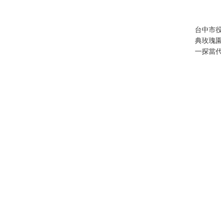
台中市
典玫瑰
一探當