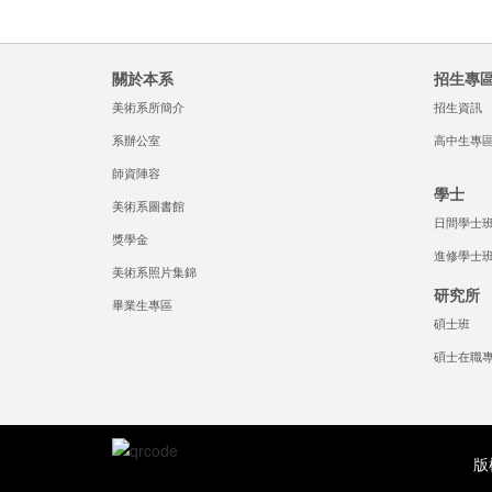
關於本系
招生專
美術系所簡介
招生資訊
系辦公室
高中生專
師資陣容
學士
美術系圖書館
日間學士
獎學金
進修學士
美術系照片集錦
研究所
畢業生專區
碩士班
碩士在職
版權