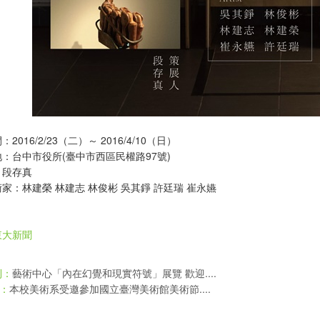
2016/2/23（二）～ 2016/4/10（日）
：台中市役所(臺中市西區民權路97號)
：段存真
家：林建榮 林建志 林俊彬 吳其錚 許廷瑞 崔永嬿
東大新聞
藝術中心「內在幻覺和現實符號」展覽 歡迎....
則：
本校美術系受邀參加國立臺灣美術館美術節....
：