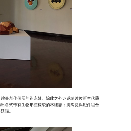
及繪畫創作個展的崔永嬿。除此之外亦邀請數位新生代藝
湊出各式帶有生物形體樣貌的林建志；將陶瓷與鐵件組合
許廷瑞。