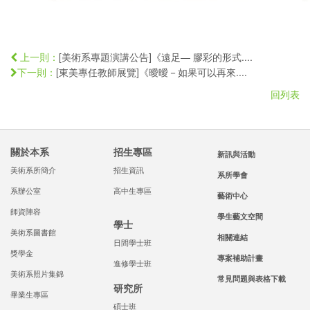
[美術系專題演講公告]《遠足— 膠彩的形式....
上一則：
[東美專任教師展覽]《曖曖－如果可以再來....
下一則：
回列表
關於本系
招生專區
新訊與活動
美術系所簡介
招生資訊
系所學會
系辦公室
高中生專區
藝術中心
師資陣容
學生藝文空間
學士
美術系圖書館
相關連結
日間學士班
獎學金
專案補助計畫
進修學士班
美術系照片集錦
常見問題與表格下載
研究所
畢業生專區
碩士班