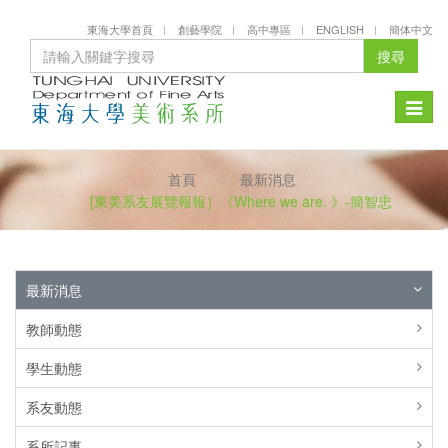
東海大學首頁
創藝學院
高中專區
ENGLISH
簡体中文
搜尋
Toggle
naviga
首頁
最新消息
[東美系友展覽報報］《Where we are. 》-簡智忠
最新消息
教師動態
學生動態
系友動態
系所記事