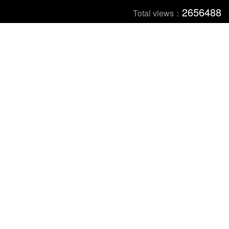
2656488
Total views：