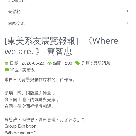
榮譽榜
國際交流
[東美系友展覽報報］《Where
we are. 》-簡智忠
日期 : 2026-05-28
點閱 : 230
分類 : 最新消息
單位 : 美術系
來自不同背景與創作媒材的四位作家。
玻璃、陶、銅版畫與繪畫，
像不同土地上的氣味與光線，
在同一個空間裡慢慢相遇。
陳思妏・簡智忠・堀田恵理・おざわさよこ
Group Exhibition
“Where we are.”