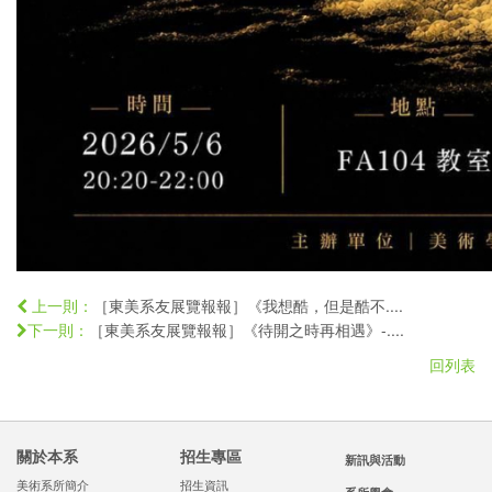
［東美系友展覽報報］《我想酷，但是酷不....
上一則：
［東美系友展覽報報］《待開之時再相遇》-....
下一則：
回列表
關於本系
招生專區
新訊與活動
美術系所簡介
招生資訊