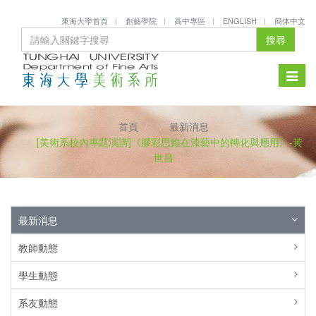
東海大學首頁
創藝學院
高中專區
ENGLISH
簡体中文
搜尋
Toggle
naviga
首頁
最新消息
[美術系校內專題演講]《膠彩思維在漆藝中的轉化與應用》-黃
世昌
最新消息
教師動態
學生動態
系友動態