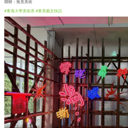
聯辦：無竟美術
#東海大學美術系
#東美藝文快訊