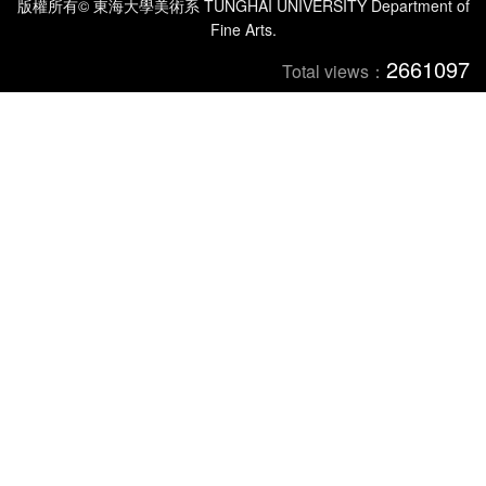
版權所有© 東海大學美術系 TUNGHAI UNIVERSITY Department of
Fine Arts.
2661097
Total views：