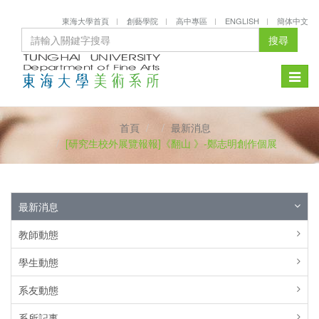
東海大學首頁
創藝學院
高中專區
ENGLISH
簡体中文
搜尋
Toggle
naviga
首頁
最新消息
[研究生校外展覽報報]《翻山 》-鄭志明創作個展
最新消息
教師動態
學生動態
系友動態
系所記事