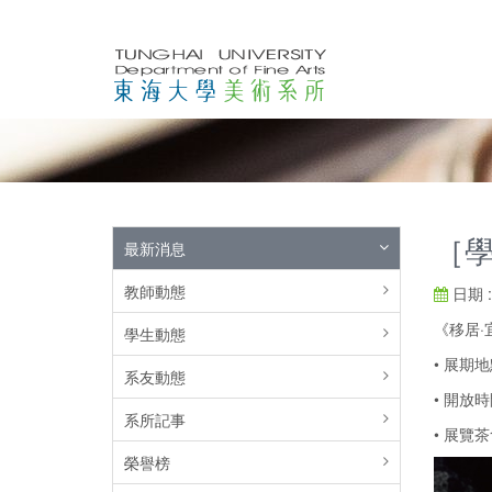
［學
最新消息
教師動態
日期 : 
《移居·宜
學生動態
• 展期
系友動態
• 開放時間
系所記事
• 展覽茶會
榮譽榜