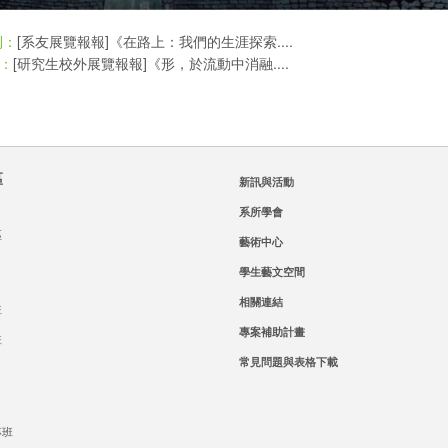
[系友展覽報報]《在路上：我們的生涯探索....
則：
[研究生校外展覽報報]《形，於流動中消融....
：
區
新訊與活動
系所學會
區
藝術中心
學生藝文空間
相關連結
班
專案補助計畫
班
常見問題與表格下載
專班