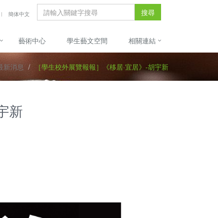
搜尋
簡体中文
藝術中心
學生藝文空間
相關連結
最新消息
［學生校外展覽報報］《移居·宜居》-胡宇新
宇新