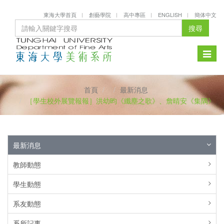
東海大學首頁
創藝學院
高中專區
ENGLISH
簡体中文
搜尋
Toggle
naviga
首頁
最新消息
［學生校外展覽報報］洪幼昀《纖塵之歌》、詹晴安《集隅》
最新消息
教師動態
學生動態
系友動態
系所記事