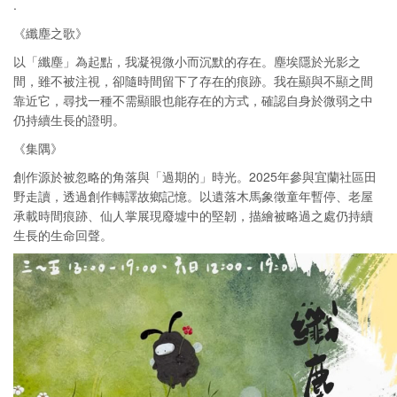
.
《纖塵之歌》
以「纖塵」為起點，我凝視微小而沉默的存在。塵埃隱於光影之
間，雖不被注視，卻隨時間留下了存在的痕跡。我在顯與不顯之間
靠近它，尋找一種不需顯眼也能存在的方式，確認自身於微弱之中
仍持續生長的證明。
《集隅》
創作源於被忽略的角落與「過期的」時光。2025年參與宜蘭社區田
野走讀，透過創作轉譯故鄉記憶。以遺落木馬象徵童年暫停、老屋
承載時間痕跡、仙人掌展現廢墟中的堅韌，描繪被略過之處仍持續
生長的生命回聲。