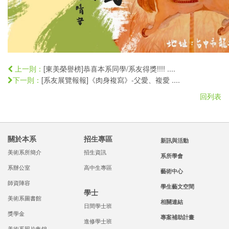
[東美榮譽榜]恭喜本系同學/系友得獎!!!! ....
上一則：
[系友展覽報報]《肉身複寫》-父愛、複愛 ....
下一則：
回列表
關於本系
招生專區
新訊與活動
美術系所簡介
招生資訊
系所學會
系辦公室
高中生專區
藝術中心
師資陣容
學生藝文空間
學士
美術系圖書館
相關連結
日間學士班
獎學金
專案補助計畫
進修學士班
美術系照片集錦