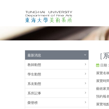
［系
最新消息
教師動態
日期 : 
展覽名稱｜
學生動態
展覽時間｜
系友動態
藝術家見面會
系所記事
預約報
榮譽榜
展覽地點