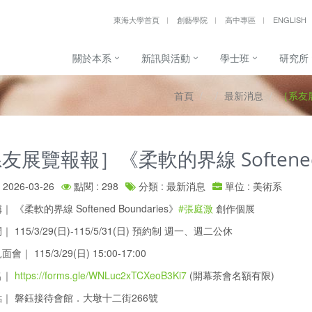
東海大學首頁
創藝學院
高中專區
ENGLISH
關於本系
新訊與活動
學士班
研究所
首頁
最新消息
［系友展
友展覽報報］《柔軟的界線 Softened 
2026-03-26
點閱 : 298
分類 : 最新消息
單位 : 美術系
 《柔軟的界線 Softened Boundaries》
#張庭溦
創作個展
 115/3/29(日)-115/5/31(日) 預約制 週一、週二公休
｜ 115/3/29(日) 15:00-17:00
名｜
https://forms.gle/WNLuc2xTCXeoB3Ki7
(開幕茶會名額有限)
｜ 磐鈺接待會館．大墩十二街266號