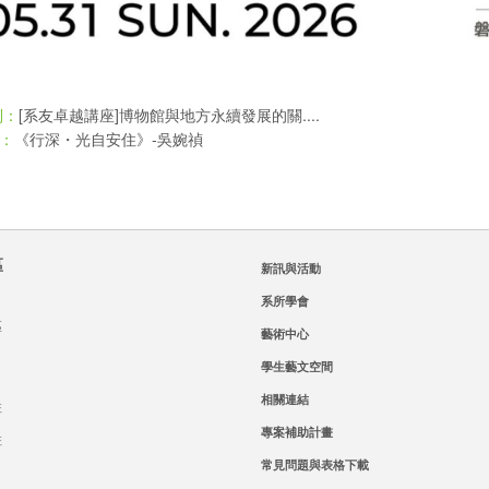
[系友卓越講座]博物館與地方永續發展的關....
則：
《行深・光自安住》-吳婉禎
：
區
新訊與活動
系所學會
區
藝術中心
學生藝文空間
相關連結
班
專案補助計畫
班
常見問題與表格下載