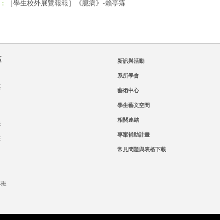
［學生校外展覽報報］《臆病》-賴亭霖
：
區
新訊與活動
系所學會
區
藝術中心
學生藝文空間
相關連結
班
專案補助計畫
班
常見問題與表格下載
專班