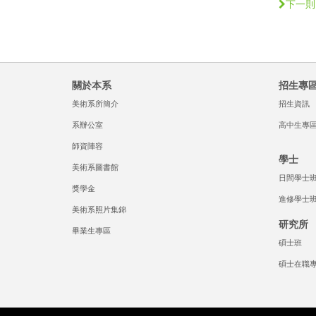
下一則
關於本系
招生專
美術系所簡介
招生資訊
系辦公室
高中生專
師資陣容
學士
美術系圖書館
日間學士
獎學金
進修學士
美術系照片集錦
研究所
畢業生專區
碩士班
碩士在職