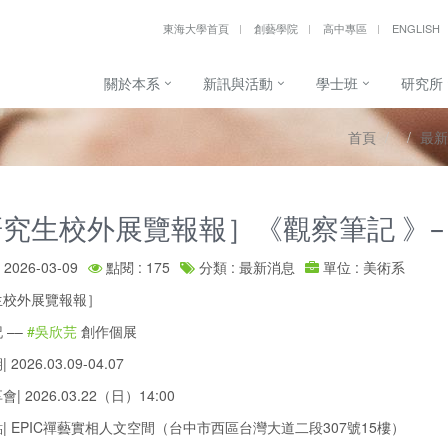
東海大學首頁
創藝學院
高中專區
ENGLISH
關於本系
新訊與活動
學士班
研究所
首頁
最新
究生校外展覽報報］《觀察筆記 》–
2026-03-09
點閱 : 175
分類 : 最新消息
單位 : 美術系
生校外展覽報報］
 ––
#吳欣芫
創作個展
2026.03.09-04.07
| 2026.03.22（日）14:00
| EPIC禪藝實相人文空間（台中市西區台灣大道二段307號15樓）