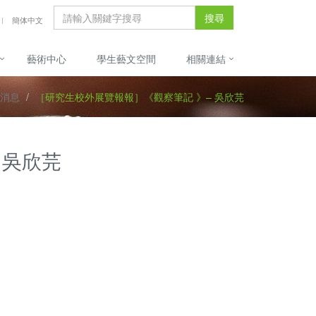
搜尋
簡体中文
藝術中心
學生藝文空間
相關連結
消息
［研究生校外展覽報報］《觀察筆記 》– 吳欣芫
 吳欣芫