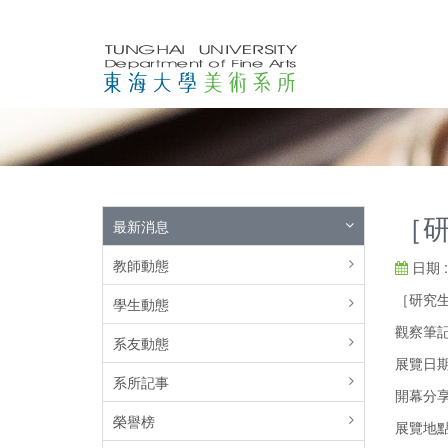
［研
最新消息
教師動態
日期 : 
［研究
學生動態
觀察筆記
系友動態
展覽日期| 
系所記事
開幕分享會
榮譽榜
展覽地點