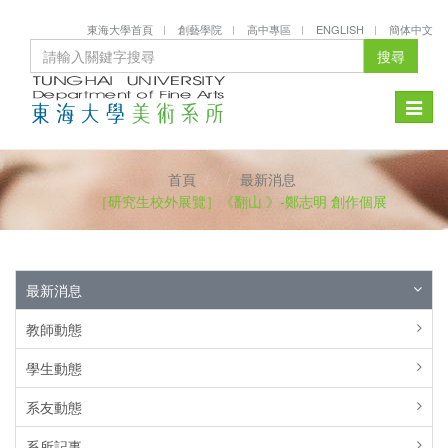
東海大學首頁
創藝學院
高中專區
ENGLISH
簡体中文
搜尋
Toggle
naviga
首頁
最新消息
［研究生校外展覽］《翻山 》-鄭志明 創作個展
最新消息
教師動態
學生動態
系友動態
系所記事