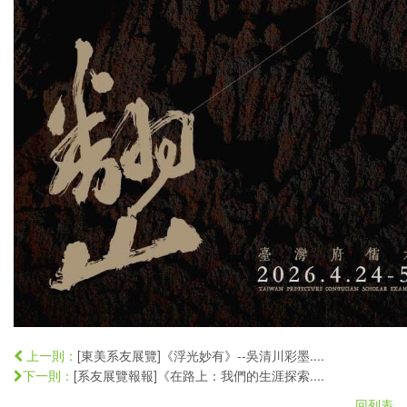
[東美系友展覽]《浮光妙有》--吳清川彩墨....
上一則：
[系友展覽報報]《在路上：我們的生涯探索....
下一則：
回列表