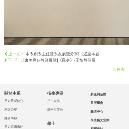
[本系創系主任暨系友展覽分享]《還至本處....
上一則：
[東美專任教師展覽]《觀身》-王怡然個展
下一則：
回列表
關於本系
招生專區
新訊與活動
美術系所簡介
招生資訊
系所學會
系辦公室
高中生專區
藝術中心
師資陣容
學生藝文空間
學士
美術系圖書館
相關連結