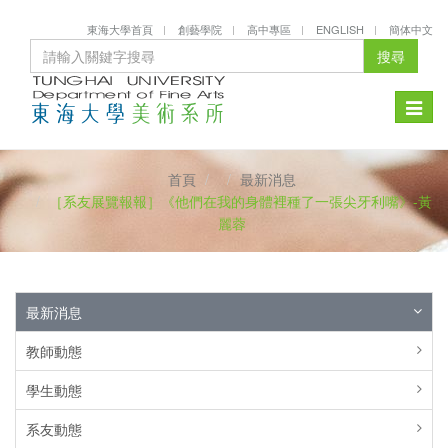
東海大學首頁
創藝學院
高中專區
ENGLISH
簡体中文
搜尋
Toggle
naviga
首頁
最新消息
［系友展覽報報］《他們在我的身體裡種了一張尖牙利嘴》-黃
麗蓉
最新消息
教師動態
學生動態
系友動態