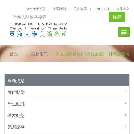
東海大學首頁
創藝學院
高中專區
ENGLISH
簡体中文
搜尋
Toggle
naviga
首頁
最新消息
[系友展覽報報]《舊徑重履》-林莉酈個展
最新消息
教師動態
學生動態
系友動態
系所記事