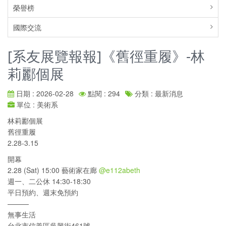
榮譽榜
國際交流
[系友展覽報報]《舊徑重履》-林
莉酈個展
日期 : 2026-02-28
點閱 : 294
分類 : 最新消息
單位 : 美術系
林莉酈個展
舊徑重履
2.28-3.15
開幕
2.28 (Sat) 15:00 藝術家在廊
@e112abeth
週一、二公休 14:30-18:30
平日預約、週末免預約
———
無事生活
台北市信義區吳興街461號