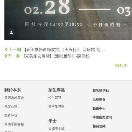
[東美專任教師展覽]《火火行》-邱建銘 創....
上一則：
[東美系友展覽]《漆映雅韻》-陳偉毅
下一則：
回列表
關於本系
招生專區
新訊與活動
美術系所簡介
招生資訊
系所學會
系辦公室
高中生專區
藝術中心
師資陣容
學生藝文空間
學士
美術系圖書館
相關連結
日間學士班