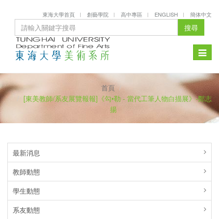
東海大學首頁
創藝學院
高中專區
ENGLISH
簡体中文
搜尋
Toggle
naviga
首頁
[東美教師/系友展覽報報]《勾•勒 - 當代工筆人物白描展》-鄭志
揚
最新消息
教師動態
學生動態
系友動態