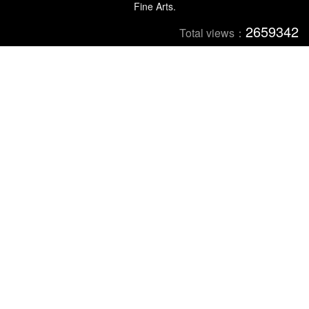
Fine Arts.
2659342
Total views：