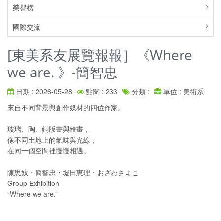
榮譽榜
國際交流
[東美系友展覽報報］《Where
we are. 》-簡智忠
日期 : 2026-05-28
點閱 : 233
分類 :
單位 : 美術系
來自不同背景與創作媒材的四位作家。
玻璃、陶、銅版畫與繪畫，
像不同土地上的氣味與光線，
在同一個空間裡慢慢相遇。
陳思妏・簡智忠・堀田恵理・おざわさよこ
Group Exhibition
“Where we are.”