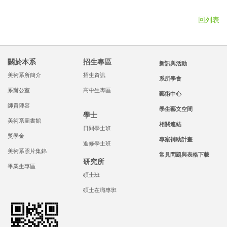
回列表
關於本系
招生專區
新訊與活動
美術系所簡介
招生資訊
系所學會
系辦公室
高中生專區
藝術中心
師資陣容
學生藝文空間
學士
美術系圖書館
相關連結
日間學士班
獎學金
專案補助計畫
進修學士班
美術系照片集錦
常見問題與表格下載
研究所
畢業生專區
碩士班
碩士在職專班