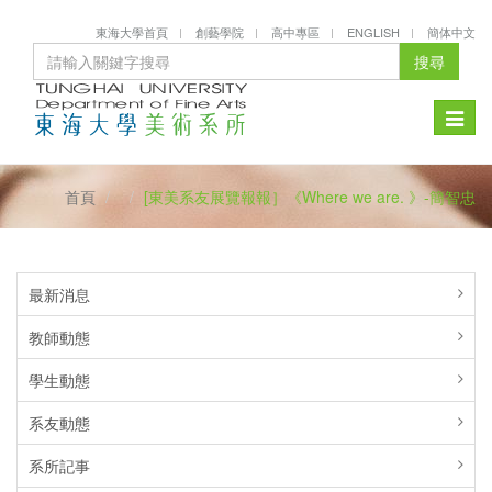
東海大學首頁
創藝學院
高中專區
ENGLISH
簡体中文
搜尋
Toggle
naviga
首頁
[東美系友展覽報報］《Where we are. 》-簡智忠
最新消息
教師動態
學生動態
系友動態
系所記事