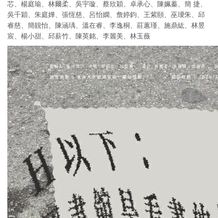
芯、楊庭瑜、林爾柔、吳宇璇、蔡欣穎、卓承心、陳姵蓁、簡 捷、
吳千穎、朱庭嬅、張恆慈、呂怡嫻、詹婷鈞、王紫頤、巫璦朱、邱
睿慈、簡靚怡、陳涵瑀、溫在睿、李逸桐、莊蕙瑾、施鼎紘、林昱
宸、楊小甜、邱薪竹、陳英銘、李麗美、林玉薇