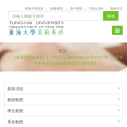
東海大學首頁
創藝學院
高中專區
ENGLISH
簡体中文
搜尋
Toggle
naviga
首頁
[東美課程成果展]【《H以下》Memories of Pencil "H" ｜ 東海
大學美術系2026優秀素描三聯作展】
最新消息
教師動態
學生動態
系友動態