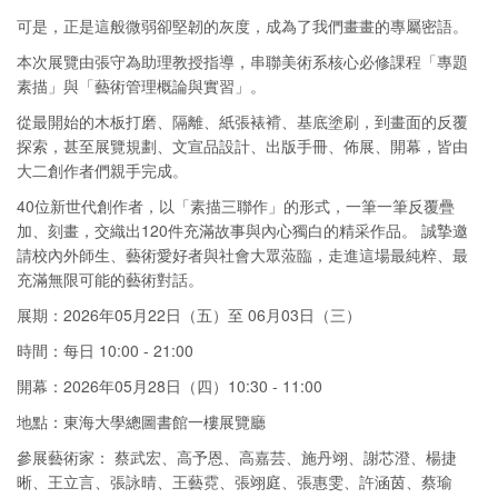
可是，正是這般微弱卻堅韌的灰度，成為了我們畫畫的專屬密語。
本次展覽由張守為助理教授指導，串聯美術系核心必修課程「專題
素描」與「藝術管理概論與實習」。
從最開始的木板打磨、隔離、紙張裱褙、基底塗刷，到畫面的反覆
探索，甚至展覽規劃、文宣品設計、出版手冊、佈展、開幕，皆由
大二創作者們親手完成。
40位新世代創作者，以「素描三聯作」的形式，一筆一筆反覆疊
加、刻畫，交織出120件充滿故事與內心獨白的精采作品。 誠摯邀
請校內外師生、藝術愛好者與社會大眾蒞臨，走進這場最純粹、最
充滿無限可能的藝術對話。
展期：2026年05月22日（五）至 06月03日（三）
時間：每日 10:00 - 21:00
開幕：2026年05月28日（四）10:30 - 11:00
地點：東海大學總圖書館一樓展覽廳
參展藝術家： 蔡武宏、高予恩、高嘉芸、施丹翊、謝芯澄、楊捷
晰、王立言、張詠晴、王藝霓、張翊庭、張惠雯、許涵茵、蔡瑜