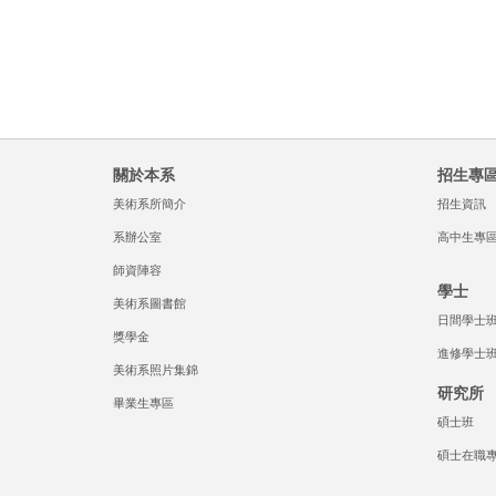
關於本系
招生專
美術系所簡介
招生資訊
系辦公室
高中生專
師資陣容
學士
美術系圖書館
日間學士
獎學金
進修學士
美術系照片集錦
研究所
畢業生專區
碩士班
碩士在職