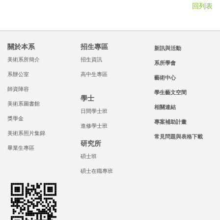
回列表
關於本系
招生專區
新訊與活動
美術系所簡介
招生資訊
系所學會
系辦公室
高中生專區
藝術中心
師資陣容
學生藝文空間
學士
美術系圖書館
相關連結
日間學士班
獎學金
專案補助計畫
進修學士班
美術系照片集錦
常見問題與表格下載
研究所
畢業生專區
碩士班
碩士在職專班