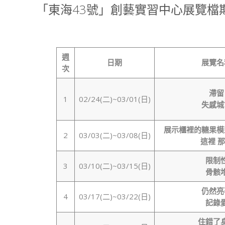
「東海43號」創藝實習中心展覽檔
週
日期
展覽名
次
滯留
1
02/24(二)~03/01(日)
失感城
展示櫃裡的糖果模
2
03/03(二)~03/08(日)
這裡 
限制
3
03/10(二)~03/15(日)
骨骸
仍然亮
4
03/17(二)~03/22(日)
記錄
住錯了