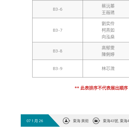
蔡沅蓁
B3-6
王薇琇
劉奕伶
B3-7
柯燕如
向泓燊
高郁雯
B3-8
陳俐婷
B3-9
林芯溦
** 此表排序不代表展出順
07 1 月 26
東海 美術
東海43號
,
東海