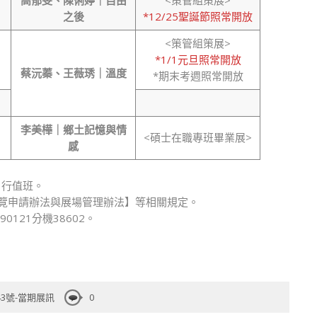
高郁雯、陳俐婷｜自由
<策管組策展>
之後
*12/25聖誕節照常開放
<策管組策展>
*1/1元旦照常開放
蔡沅蓁、王薇琇｜溫度
*期末考週照常開放
李美樺｜鄉土記憶與情
<碩士在職專班畢業展>
感
自行值班。
展覽申請辦法與展場管理辦法】等相關規定。
90121分機38602。
43號-當期展訊
0