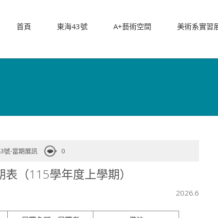
首頁
東海43號
A+藝術空間
美術系實習
43號-當期展訊
0
期表（115學年度上學期）
2026.6