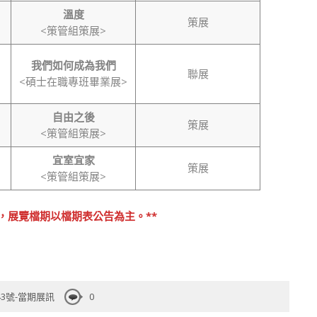
溫度
策展
<策管組策展>
我們如何成為我們
聯展
<碩士在職專班畢業展>
自由之後
策展
<策管組策展>
宜室宜家
策展
<策管組策展>
序，展覽檔期以檔期表公告為主。**
43號-當期展訊
0