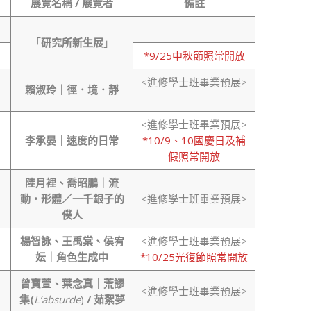
展覽名稱
/
展覽者
備註
「
研究所新生展
」
*9/25中秋節照常開放
<進修學士班畢業預展>
賴淑玲｜徑．境．靜
<進修學士班畢業預展>
李承晏｜速度的日常
*10/9、10國慶日及補
假照常開放
陸月裡、喬昭鵬｜流
動
‧
形體／一千銀子的
<進修學士班畢業預展>
僕人
楊智詠、王禹棠、侯宥
<進修學士班畢業預展>
妘｜角色生成中
*10/25光復節照常開放
曾寶萱、葉念真｜
荒謬
<進修學士班畢業預展>
集
(
L’absurde
)
/
茹絮夢