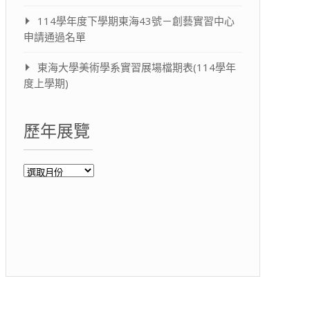
114學年度下學期東海43號－創藝實習中心
申請通過名單
東海大學美術學系實習展場檔期表(114學年
度上學期)
歷年展覽
歷
年
展
覽