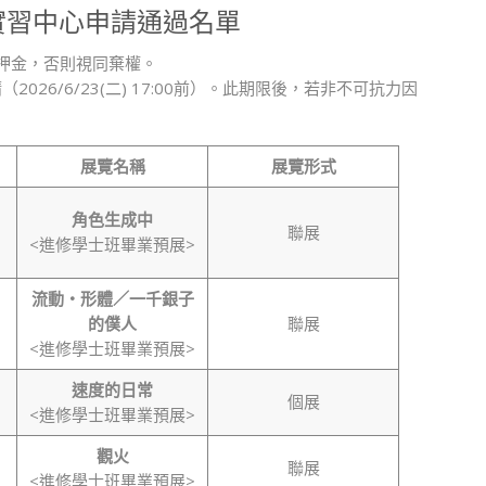
藝實習中心申請通過名單
押金，否則視同棄權。
26/6/23(二) 17:00前）。此期限後，若非不可抗力因
展覽名稱
展覽形式
角色生成中
聯展
<進修學士班畢業預展>
流動‧形體／一千銀子
的僕人
聯展
<進修學士班畢業預展>
速度的日常
個展
<進修學士班畢業預展>
觀火
聯展
<進修學士班畢業預展>