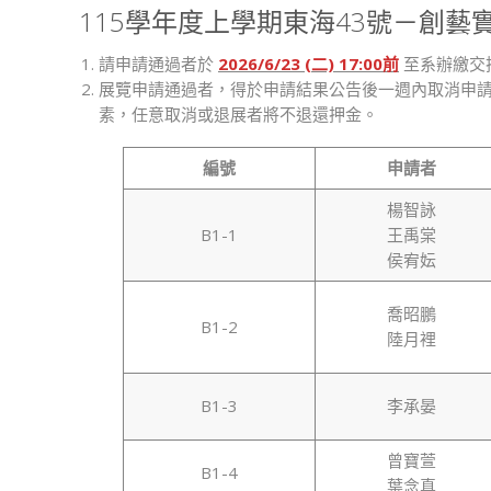
115學年度上學期東海43號－創
請申請通過者於
2026/6/23 (二) 17:00前
至系辦繳交
展覽申請通過者，得於申請結果公告後一週內取消申請（20
素，任意取消或退展者將不退還押金。
編號
申請者
楊智詠
B1-1
王禹棠
侯宥妘
喬昭鵬
B1-2
陸月裡
B1-3
李承晏
曾寶萱
B1-4
葉念真