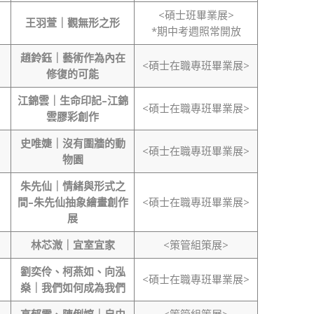
<碩士班畢業展>
王羽萱｜觀無形之形
*期中考週照常開放
趙鈴鈺｜藝術作為內在
<碩士在職專班畢業展>
修復的可能
江錦雲｜生命印記
–
江錦
<碩士在職專班畢業展>
雲膠彩創作
史唯婕｜沒有圍牆的動
<碩士在職專班畢業展>
物園
朱先仙｜情緒與形式之
間
–
朱先仙抽象繪畫創作
<碩士在職專班畢業展>
展
林芯溦｜宜室宜家
<策管組策展>
劉奕伶、柯燕如、向泓
<碩士在職專班畢業展>
燊｜我們如何成為我們