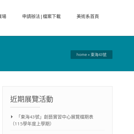
展場
申請辦法|檔案下載
美術系首頁
home
»
東海43號
近期展覽活動
「東海43號」創藝實習中心展覽檔期表
（115學年度上學期）