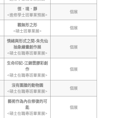
徑．境．靜
個展
<進修學士班畢業預展>
觀無形之形
個展
<碩士班畢業展>
情緒與形式之間-朱先仙
抽象繪畫創作展
個展
<碩士在職專班畢業展>
生命印記-江錦雲膠彩創
作
個展
<碩士在職專班畢業展>
沒有圍牆的動物園
個展
<碩士在職專班畢業展>
藝術作為內在修復的可
能
個展
<碩士在職專班畢業展>