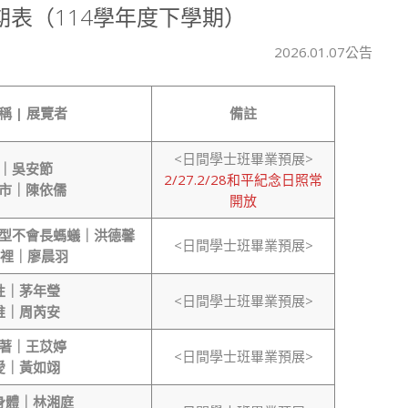
期表（114學年度下學期）
2026.01.07公告
稱
|
展覽者
備註
<日間學士班畢業預展>
｜吳安節
2/27.2/28和平紀念日照常
市｜陳依儒
開放
型不會長螞蟻｜洪德馨
<日間學士班畢業預展>
那裡｜廖晨羽
性｜茅年瑩
<日間學士班畢業預展>
堆｜周芮安
著｜王苡婷
<日間學士班畢業預展>
愛｜黃如翊
身體｜林湘庭