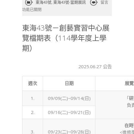
在
東海43號
,
東海43號-當期展訊
留言
〈東
功能已關閉
海
43
東海43號－創藝實習中心展
號
覽檔期表（114學年度上學
－
創
期）
藝
實
習
2025.06.27 公告
中
心
週次
日期
展覽
展
覽
1.
09/09(二)~09/14(日)
檔
「
研
期
負
表
2.
09/16(二)~09/21(日)
（114
在時
學
3.
09/23(二)~09/28(日)
<進修
年