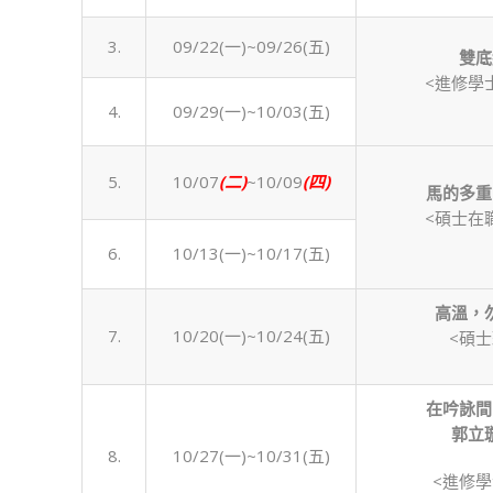
學
年
3.
09/22(一)~09/26(五)
雙底
度
<進修學
上
4.
09/29(一)~10/03(五)
學
期）〉
中
5.
10/07
(
二
)
~10/09
(
四
)
馬的多重
<碩士在
6.
10/13(一)~10/17(五)
高溫，
7.
10/20(一)~10/24(五)
<碩
在吟詠間
郭立
8.
10/27(一)~10/31(五)
<進修