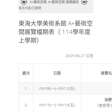
在
A+藝術空間
,
A+藝術空間-當期展訊
〈東
留言功能已關閉
海
大
東海大學美術系館 A+藝術空
學
間展覽檔期表（ 114學年度
美
術
上學期）
系
館
A+藝
2025.06.27 公告
術
空
間
週次
日期
展覽名
展
覽
檔
1.
09/08(一)~09/12(五)
期
表
油梗
2.
09/15(一)~09/19(五)
（
<進修學
114