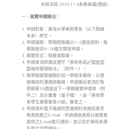
本辦法經 2025.11.4系務會議(通過)
一、
展覽申請辦法：
申請對象：東海大學美術學系（以下簡稱
本系）師生。
申請檔期：學期間每檔以1~2週為原則，每
學期提供9~18檔次開放申請。
展覽形式：個展或聯展。
+
申請者須詳讀並遵守「美術系館
A
藝術空
間
場地管理辦法」（附件一）。
每學期展覽檔期於前一學期末審核，以便
做展前的溝通與聯絡。申請展出者須於每
學期第16週提送下ㄧ學期展覽申請表（附
件二）及計畫書（電子檔），由「美術學
系學生展覽審查小組」審查之。
申請資料電子檔或附雲端資料夾連結寄至
專責助教之E-mail，申請通過者將以展覽者
提供之E-mail進行通知，並公告於美術系學
生藝文空間網站。