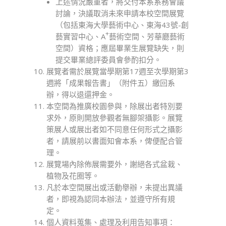
上述情況嚴重者，將交付本系系務會議
討論，決議取消未來申請本校空間展覽
（包括東海大學藝術中心、東海43號-創
+
藝實習中心、A
藝術空間、芳華廳藝術
空間）資格；應屆畢業生展覽缺失，則
提交畢業總評委員會參酌扣分。
展覽者需於展覽當學期第17週至次學期第3
週將「成果報告書」（附件五）繳回系
辦，得以退還押金。
本空間為推廣校園參與，除展出者特別要
求外，原則開放參觀者無腳架攝影。展覽
策展人或展出者如不同意任何形式之攝影
者，請展前以書面知會本系，俾便配合管
理。
展覽場內除佈展需要外，謝絕各式盆栽、
植物及花圈等。
凡於本空間展出或活動舉辦，未提出異議
者，即視為認同本辦法，並遵守所有規
定。
個人資料蒐集、處理及利用告知事項：