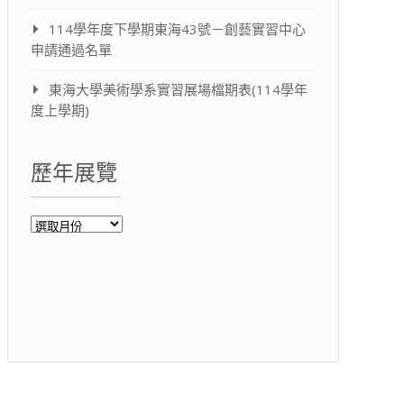
114學年度下學期東海43號－創藝實習中心
申請通過名單
東海大學美術學系實習展場檔期表(114學年
度上學期)
歷年展覽
歷
年
展
覽