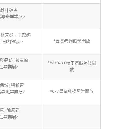
溯源|鍾孟
職專班畢業展>
、林芳妤、王苡婷
*畢業考週照常開放
士班評鑑展>
與痕跡|鄭友盈
*5/30-31端午連假照常開
班畢業展>
放
偶然|張新智
*6/7畢業典禮照常開放
職專班畢業展>
境|陳彥廷
班畢業展>