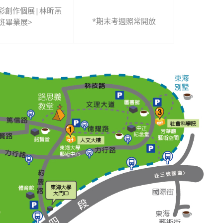
彩創作個展|林昕燕
*期末考週照常開放
班畢業展>