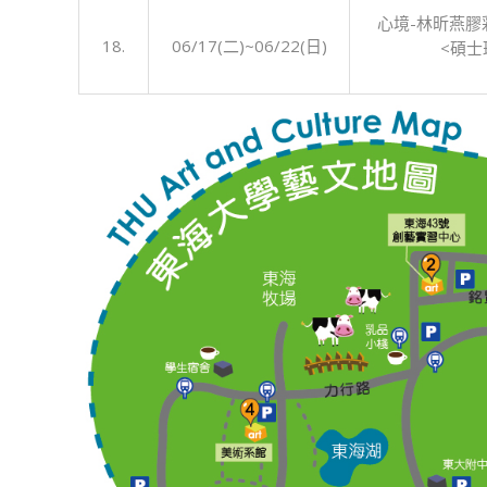
心境-林昕燕膠
18.
06/17(二)~06/22(日)
<碩士