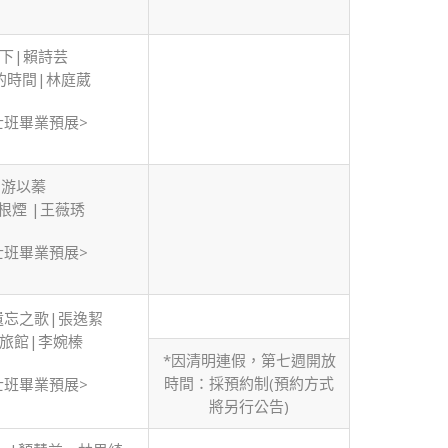
下|賴詩芸
的時間|林庭葳
士班畢業預展>
|游以蓁
根煙 |王薇琇
士班畢業預展>
的遺忘之歌|張逸絜
旅館|李婉榛
*因清明連假，第七週開放
時間：採預約制(預約方式
士班畢業預展>
將另行公告)