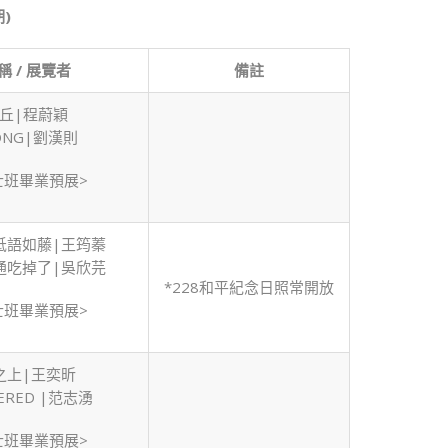
藝
)
實
習
 / 展覽者
中
備註
心
丘|程蔚穎
展
ONG|劉漢則
覽
檔
士班畢業預展>
期
表
(113
低語如藤|王筠蓁
學
通吃掉了|吳欣芫
年
*228和平紀念日照常開放
度
士班畢業預展>
下
學
期)〉
之上|王奕昕
中
ERED |范志湧
士班畢業預展>