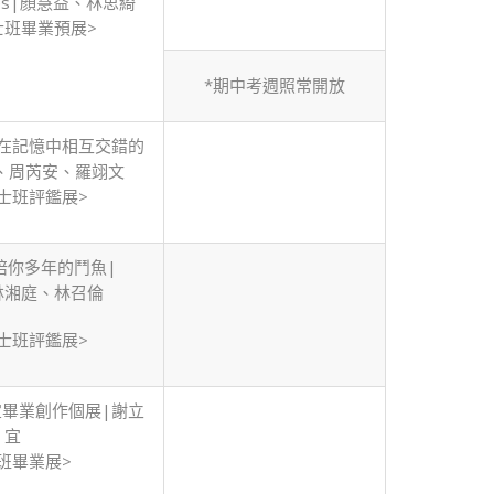
ices|顏慧益、林思綺
士班畢業預展>
*期中考週照常開放
在記憶中相互交錯的
、周芮安、羅翊文
士班評鑑展>
陪你多年的鬥魚|
林湘庭、林召倫
士班評鑑展>
宜畢業創作個展|謝立
宜
班畢業展>