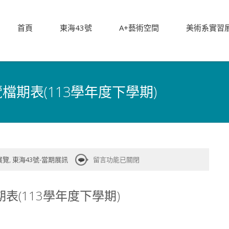
首頁
東海43號
A+藝術空間
美術系實習
檔期表(113學年度下學期)
在
展覽
,
東海43號-當期展訊
留言功能已關閉
〈「東
海
表(113學年度下學期)
43
號」
創