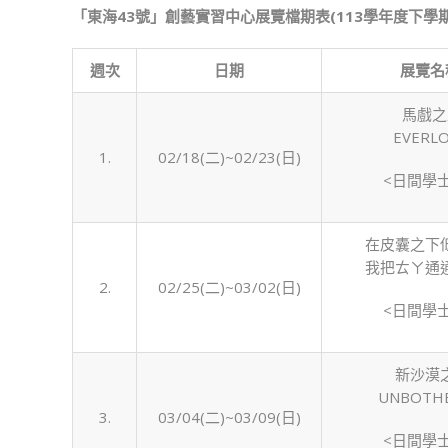
「東海43號」創藝實習中心展覽檔期表(113學年度下學期
週次
日期
展覽名稱
馬戲之
EVERL
1.
02/18(二)~02/23(日)
<日間學
在皮囊之下
我把ㄊㄚ通
2.
02/25(二)~03/02(日)
<日間學
新沙漠
UNBOTH
3.
03/04(二)~03/09(日)
<日間學