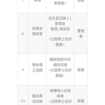
7.
蔡榕
個展
業預展>
走在星回路上|
詹晴安
詹晴安
僅僅|陳嫆萱
雙個
8.
陳嫆萱
展
<日間學士班評
鑑展>
螺旋間隙中的
陳依儒
細碎回聲
9.
聯展
王翊翔
<日間學士班評
鑑展>
噗嘰啪小丑啪
楊佳蓁
噼噗
10.
聯展
洪欣妍
<日間學士班評