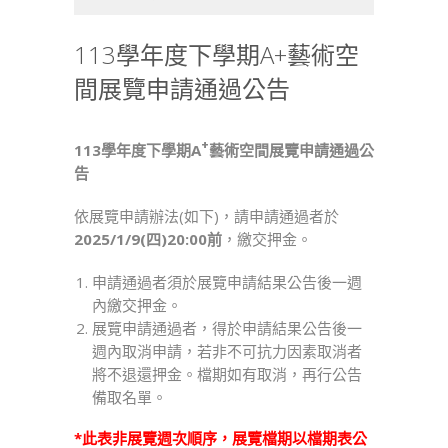
學
年
113學年度下學期A+藝術空
度
間展覽申請通過公告
下
學
期
+
113
學年度下學期A
藝術空間展覽申請通過公
A+藝
告
術
空
依展覽申請辦法(如下)，請申請通過者於
間
2025/1/9(
四)20:00前
，繳交押金。
展
覽
申請通過者須於展覽申請結果公告後一週
申
內繳交押金。
請
展覽申請通過者，得於申請結果公告後一
通
週內取消申請，若非不可抗力因素取消者
過
將不退還押金。檔期如有取消，再行公告
公
備取名單。
告〉
中
*此表非展覽週次順序，展覽檔期以檔期表公