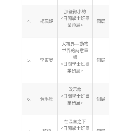
那些微小的
<日間學士班畢
4.
楊珮妮
個展
業預展>
犬視界—動物
世界的詩意重
構
5.
李東晏
個展
<日間學士班畢
業預展>
啟示錄
<日間學士班畢
6.
黃琳雅
個展
業預展>
在溫室之下
<日間學士班畢