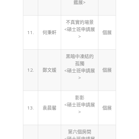
鑑展>
不真實的場景
<碩士班申請展
11.
何秉軒
個展
>
黑暗中凍結的
孤獨
12.
鄭文媛
個展
<碩士班申請展
>
影影
<碩士班申請展
13.
袁晨馨
個展
>
第六個房間
<碩士班申請展