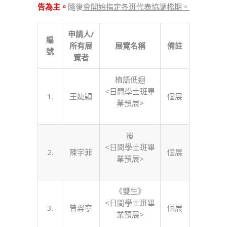
告為主。
隨後
會開始指定各班代表協調檔期。
申請人/
編
所有展
展覽名稱
備註
號
覽者
植語低迴
<日間學士班畢
1.
王婕穎
個展
業預展>
覆
<日間學士班畢
2.
陳宇菲
個展
業預展>
《雙生》
<日間學士班畢
3.
曾羿寧
個展
業預展>