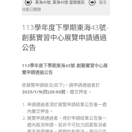
在
東海43號
,
東海43號-當期展訊
留言
〈113
功能已關閉
學
年
113學年度下學期東海43號-
度
創藝實習中心展覽申請通過
下
學
公告
期
東
海
113
學年度下學期東海43號-創藝實習中心展
43
覽申請通過公告
號-
創
依展覽申請辦法(如下)，請申請通過者於
藝
2025/1/9(
四)20:00前
，繳交押金。
實
習
申請通過者須於展覽申請結果公告後一週
中
內繳交押金。
心
展覽申請通過者，得於申請結果公告後一
展
週內取消申請，若非不可抗力因素取消者
覽
將不退還押金。檔期如有取消，再行公告