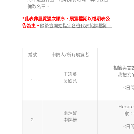
申
備取名單。
請
*此表非展覽週次順序，展覽檔期以檔期表公
通
告為主。
隨後
會開始指定各班代表協調檔期。
過
公
告〉
中
編號
申請人/所有展覽者
相擁與言
王筠蓁
我把ㄊ
1.
吳欣芫
<日
Heca
張逸絜
家：
2.
李婉榛
<日