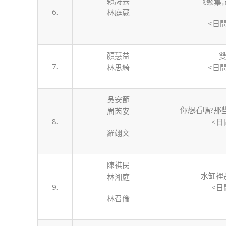
賴詩芸
《聚集
6.
林庭葳
<日
顏慧益
雙
7.
林思綺
<日
吳安節
你想看嗎?那
周芮安
8.
<日
羅翊文
陳祺民
水缸裡
林湘庭
9.
<日
林召倫