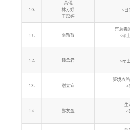
黃儀
10.
林芳妤
<日
王苡婷
有意義
11.
張新智
<碩
12.
鍾孟君
<碩
夢境攻略
13.
謝立宜
<
生
14.
鄭友盈
<
靜