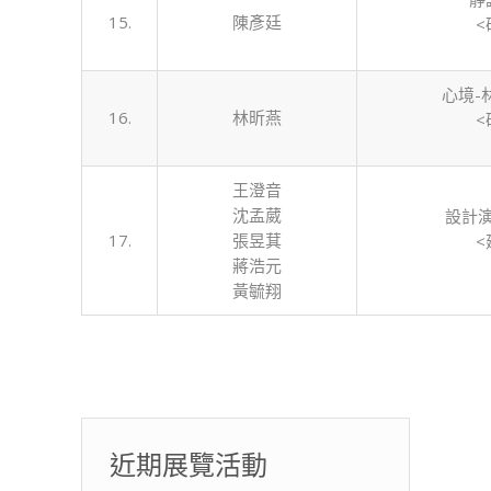
15.
陳彥廷
<
心境-
16.
林昕燕
<
王澄音
沈孟葳
設計演
17.
張昱萁
<
蔣浩元
黃毓翔
近期展覽活動