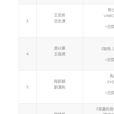
新
王奕昕
UNB
3.
范志湧
<日
游以蓁
《缺失-
4.
王薇琇
<日
馬
程蔚穎
EV
5.
劉漢則
<日
《草叢的背