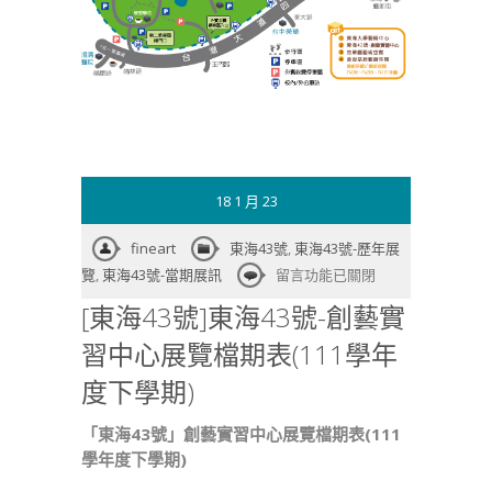
18 1 月 23
fineart
東海43號
,
東海43號-歷年展
在
覽
,
東海43號-當期展訊
留言功能已關閉
〈[東
[東海43號]東海43號-創藝實
海
習中心展覽檔期表(111學年
43
號]
度下學期)
東
海
「東海43號」創藝實習中心展覽檔期表(111
43
學年度下學期)
號-