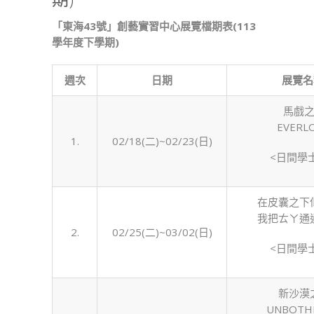
創
藝
「東海43號」創藝實習中心展覽檔期表(113
實
學年度下學期)
習
中
週次
日期
展覽名
心
展
馬戲之
覽
EVER
檔
1.
02/18(二)~02/23(日)
期
<日間學
表
(113
學
在皮囊之下
年
我把ㄊㄚ通
度
2.
02/25(二)~03/02(日)
下
<日間學
學
期)〉
新沙漠
中
UNBOTH