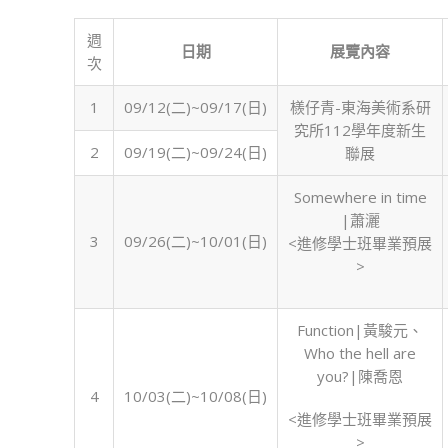
期
東
週
日期
展覽內容
海
次
43
號-
1
09/12(二)~09/17(日)
檨仔青-東海美術系研
創
究所112學年度新生
藝
2
09/19(二)~09/24(日)
聯展
實
習
Somewhere in time
中
|蕭灑
3
09/26(二)~10/01(日)
心
<進修學士班畢業預展
檔
>
期
表〉
Function|黃駿元、
中
Who the hell are
you?|陳喬恩
4
10/03(二)~10/08(日)
<進修學士班畢業預展
>