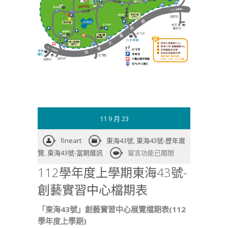
11 9 月 23
fineart
東海43號
,
東海43號-歷年展
在
覽
,
東海43號-當期展訊
留言功能已關閉
〈112
112學年度上學期東海43號-
學
創藝實習中心檔期表
年
度
「東海43號」創藝實習中心展覽檔期表(112
上
學年度上學期)
學