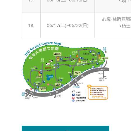
<碩士
心境-林昕燕膠
18.
06/17(二)~06/22(日)
<碩士