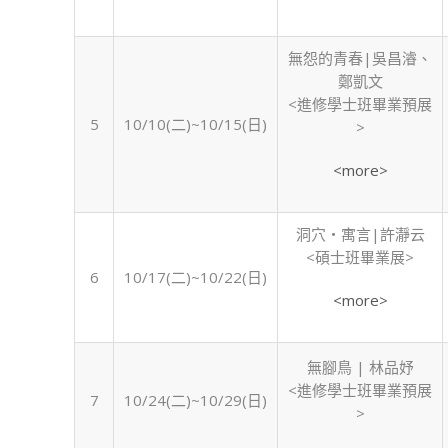
無怨的青春|吳昌濬、
鄭凱文
<進修學士班畢業預展
5
10/10(二)~10/15(日)
>
<more>
洞穴‧寓言|許瀞云
<碩士班畢業展>
6
10/17(二)~10/22(日)
<more>
無腳鳥 | 林品妤
<進修學士班畢業預展
7
10/24(二)~10/29(日)
>