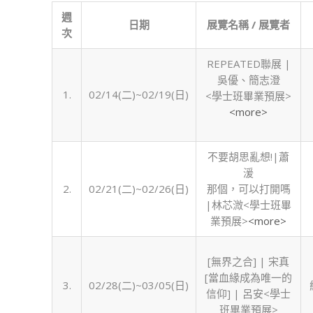
創
週
藝
日期
展覽名稱 / 展覽者
次
實
習
REPEATED聯展 |
中
吳優、簡志澄
心
1.
02/14(二)~02/19(日)
<學士班畢業預展>
展
<more>
覽
檔
期
不要胡思亂想!|蕭
表
湲
(111
2.
02/21(二)~02/26(日)
那個，可以打開嗎
學
|林芯溦<學士班畢
年
業預展>
<more>
度
下
[無界之合] | 宋真
學
[當血緣成為唯一的
期)〉
3.
02/28(二)~03/05(日)
信仰] | 呂安<學士
中
班畢業預展>