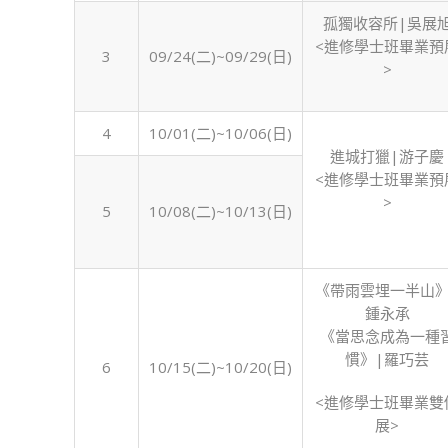
學
孤獨收容所|吳展
年
<進修學士班畢業預
3
09/24(二)~09/29(日)
度
>
上
學
期)〉
4
10/01(二)~10/06(日)
中
進城打獵|游子慶
<進修學士班畢業預
>
5
10/08(二)~10/13(日)
《帶雨雲埋一半山》
鍾永承
《當思念成為一種
慣》|羅巧芸
6
10/15(二)~10/20(日)
<進修學士班畢業雙
展>