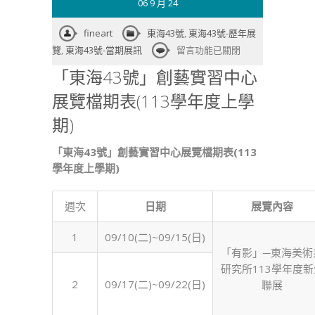
06 9 月 24
fineart
東海43號
,
東海43號-歷年展
在
覽
,
東海43號-當期展訊
留言功能已關閉
〈「東
「東海43號」創藝實習中心
海
展覽檔期表(113學年度上學
43
號」
期)
創
藝
「東海43號」創藝實習中心展覽檔期表(113
實
學年度上學期)
習
中
週次
日期
展覽內容
心
展
1
09/10(二)~09/15(日)
覽
「有影」─東海美術
檔
研究所113學年度新
期
2
09/17(二)~09/22(日)
聯展
表
(113