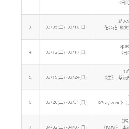
<日
心
檔
期
顧太
表〉
3.
03/05(二)~03/10(日)
花非花|羅文
中
Spac
4.
03/12(二)~03/17(日)
<日
《糸
5.
03/19(二)~03/24(日)
《生》|蔡沅
6.
03/26(二)~03/31(日)
《Gray zon
《嚴
7.
04/02(二)~04/07(日)
《FAFA》|