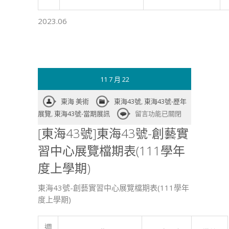
2023.06
11 7 月 22
東海 美術
東海43號
,
東海43號-歷年
在
展覽
,
東海43號-當期展訊
留言功能已關閉
〈[東
[東海43號]東海43號-創藝實
海
習中心展覽檔期表(111學年
43
號]
度上學期)
東
海
東海43號-創藝實習中心展覽檔期表(111學年
43
度上學期)
號-
創
週