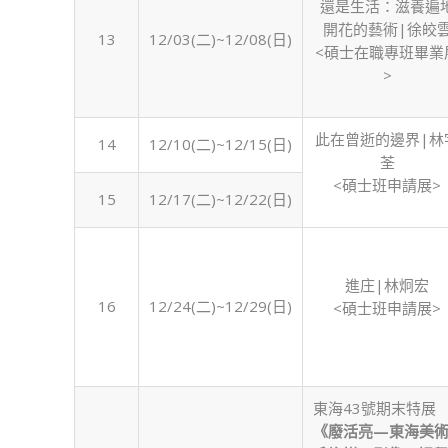
還是生活：滋養遍
開花的藝術|徐皎
13
12/03(二)~12/08(日)
<碩士在職專班畢業
>
此在曾逝的邊界|林
14
12/10(二)~12/15(日)
荃
<碩士班申請展>
15
12/17(二)~12/22(日)
進庄|林炯宏
16
12/24(二)~12/29(日)
<碩士班申請展>
東海43號期末特展
《廢活亮—東海美