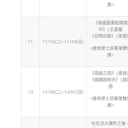
展>
《情感圖書館開啟
中》|王嘉馨
《兒時記趣》|吳楚
11
11/19(二)~11/24(日)
<進修學士班畢業雙
展>
《扭曲之間》|張愷
《倆擺捌時天》|姚
慈
12
11/26(二)~12/01(日)
<進修學士班畢業雙
展>
在生活大爆炸之後