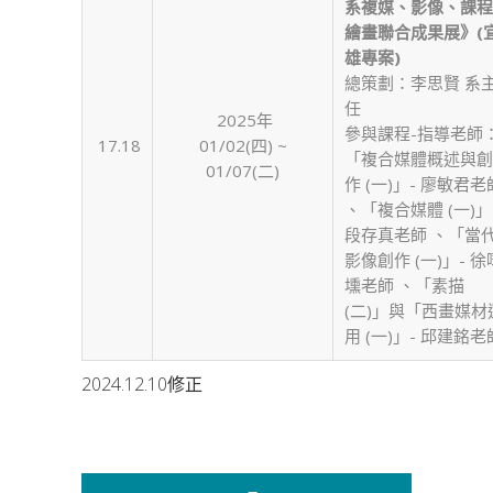
系複媒、影像、課程
繪畫聯合成果展》(
雄專案)
總策劃：李思賢 系
任
2025年
參與課程-指導老師
17.18
01/02(四) ~
「複合媒體概述與創
01/07(二)
作 (一)」- 廖敏君老
、「複合媒體 (一)」
段存真老師 、「當
影像創作 (一)」- 徐
壎老師 、「素描
(二)」與「西畫媒材
用 (一)」- 邱建銘老
2024.12.10修正