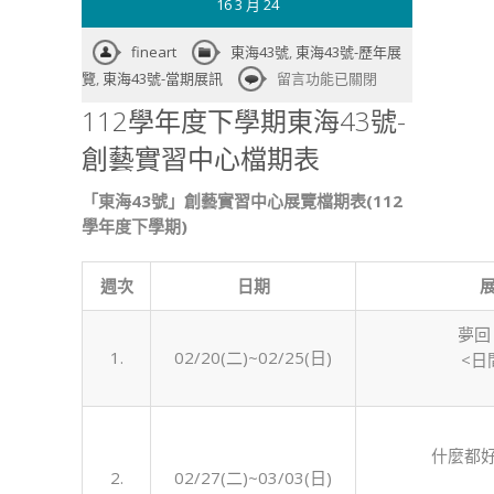
16 3 月 24
fineart
東海43號
,
東海43號-歷年展
在
覽
,
東海43號-當期展訊
留言功能已關閉
〈112
112學年度下學期東海43號-
學
創藝實習中心檔期表
年
度
「東海43號」創藝實習中心展覽檔期表(112
下
學年度下學期)
學
期
東
週次
日期
展
海
43
夢回
號-
1.
02/20(二)~02/25(日)
<日
創
藝
實
什麼都好
習
2.
02/27(二)~03/03(日)
中