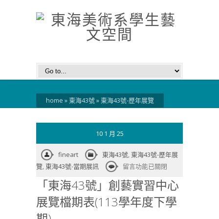
home
»
東海43號
»
東海43號-歷年展覽
10 1 月 25
fineart
東海43號
,
東海43號-歷年展
在
覽
,
東海43號-當期展訊
留言功能已關閉
〈「東
「東海43號」創藝實習中心
海
展覽檔期表(113學年度下學
43
號」
期)