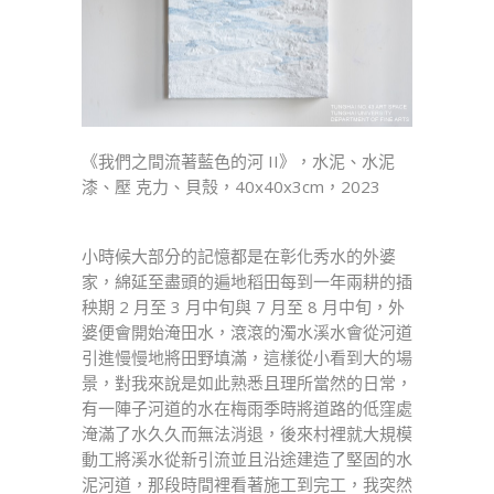
《我們之間流著藍色的河 II》，水泥、水泥
漆、壓 克力、貝殼，40x40x3cm，2023
小時候大部分的記憶都是在彰化秀水的外婆
家，綿延至盡頭的遍地稻田每到一年兩耕的插
秧期 2 月至 3 月中旬與 7 月至 8 月中旬，外
婆便會開始淹田水，滾滾的濁水溪水會從河道
引進慢慢地將田野填滿，這樣從小看到大的場
景，對我來說是如此熟悉且理所當然的日常，
有一陣子河道的水在梅雨季時將道路的低窪處
淹滿了水久久而無法消退，後來村裡就大規模
動工將溪水從新引流並且沿途建造了堅固的水
泥河道，那段時間裡看著施工到完工，我突然