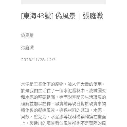
海
43
[東海43號] 偽風景 | 張庭溦
號]
偽
風
偽風景
景
|
張庭溦
張
庭
2023/11/28-12/3
溦〉
中
水泥是工業化下的產物，被人們大量的使用，
於是我們生活在了一個水泥叢林中。我試圖柔
和水泥的堅硬粗曠，進而對空間與生活環境的
理解並加以詮釋，忠實地再現自對於現實事物
轉化後的擬造風景。透過材料的感知，水泥、
貝殼、壓克力、水泥漆等媒材構築轉換在畫面
上，製造出的場景看似風景卻也不是實際的風