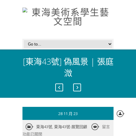
[東海43號] 偽風景 | 張庭
溦
28 11 月 23
在
東海43號
,
東海43號-展覽回顧
留言
〈[東
功能已關閉