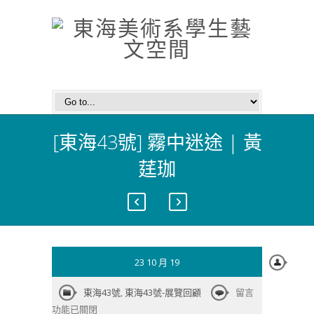
[東海43號] 霧中迷途 | 黃
莛珈
23 10 月 19
在
東海43號
,
東海43號-展覽回顧
留言
〈[東
功能已關閉