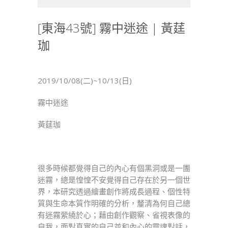
海
43
[東海43號] 霧中迷途 | 黃莛
號]
珈
霧
中
迷
途
2019/10/08(二)~10/13(日)
|
黃
霧中迷途
莛
黃莛珈
珈〉
中
很多時候都覺得自己的內心有個黑洞或是一團
迷霧，總是惶惶不安覺得自己存在於另一個世
界，本研究透過繪畫創作將成長過程、個性特
質與生命本質作明確的分析，釐清為何自己總
有迷霧縈繞於心；藉由創作觀察、省視表像的
自我，面對真實的自己並和內心的靈魂對話，